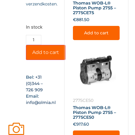
Thomas WOB-L®
verzendkosten.
Piston Pump 2755 –
2775CE75
€
881.50
In stock
Add to cart
Add to cart
Bel:
+31
(0)344 –
726 909
Email:
2775CE50
info@olmia.nl
Thomas WOB-L®
Piston Pump 2755 –
2775CE50
€
917.60