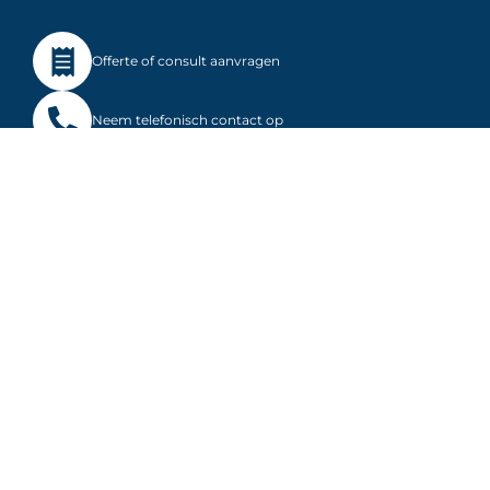
2755BGHI75
Thomas WOB-L®
Offerte of consult aanvragen
Piston Pump 2755 –
2755BGHI75
€
771.40
Neem telefonisch contact op
Add to cart
Meld je aan voor onze nieuwsbrief
Stuur ons een e-mail
Contactgegevens
Stephensonstraat 9
4004 JA Tiel
T
+31 (0)344
– 726 909
E
info@olmia.nl
2755CGHI60
Thomas WOB-L®
KVK
11058209
Piston Pump 2755 –
BTW
NL819918957B01
2755CGHI60