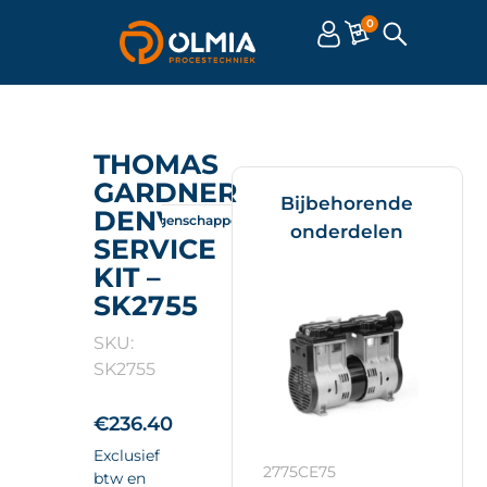
0
THOMAS
GARDNER
Bijbehorende
DENVER
Omschrijving
Eigenschappen
Documenten
onderdelen
SERVICE
KIT –
SK2755
SKU:
SK2755
€
236.40
Exclusief
2775CE75
btw en