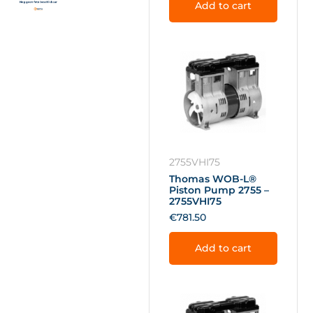
Add to cart
2755VHI75
Thomas WOB-L®
Piston Pump 2755 –
2755VHI75
€
781.50
Add to cart