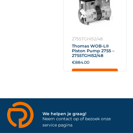
2755TGHI52/48
Thomas WOB-L®
Piston Pump 2755 –
2755TGHI52/48
€
884.00
Add to cart
We helpen je graag!
Neem contact op of bezoek onze
service pagina