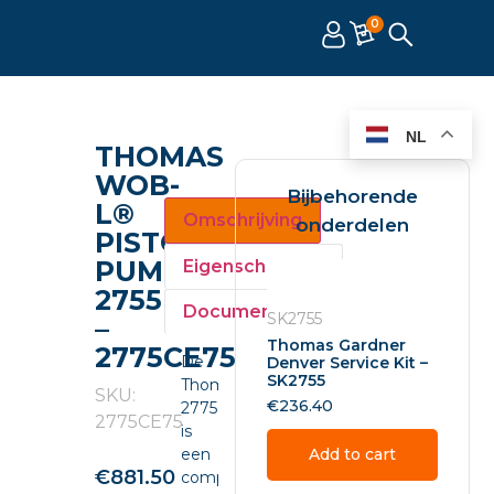
0
NL
THOMAS
WOB-
Bijbehorende
L®
Omschrijving
onderdelen
PISTON
PUMP
Eigenschappen
2755
Documenten
SK2755
–
Thomas Gardner
2775CE75
De
Denver Service Kit –
SK2755
Thomas
SKU:
€
236.40
2775CE75
2775CE75
is
een
Add to cart
€
881.50
compacte