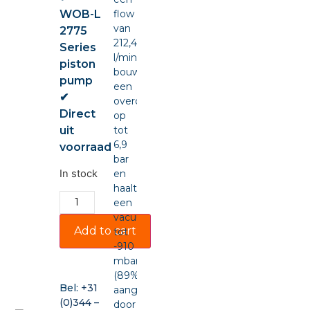
WOB-L
flow
van
2775
212,4
Series
l/min,
piston
bouwt
pump
een
✔
overdruk
Direct
op
uit
tot
6,9
voorraad
bar
In stock
en
haalt
een
vacuüm
Add to cart
tot
-910
mbar
(89%),
Bel:
+31
aangedreven
(0)344 –
door