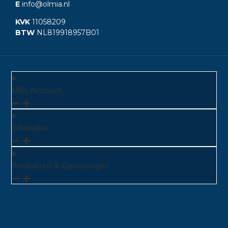
E
info@olmia.nl
KVK
11058209
BTW
NL819918957B01
Mijn Account
Infomatie
Producten & Oplossingen