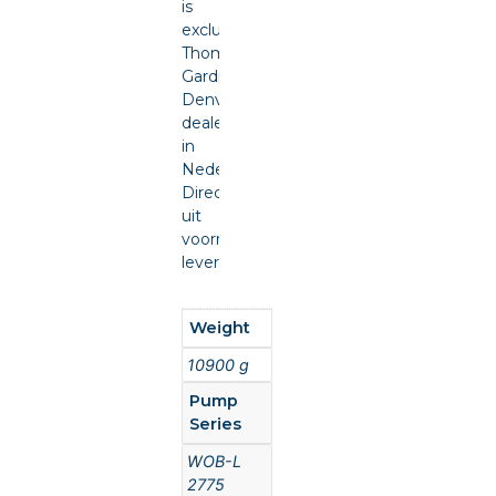
is
exclusief
Thomas
Gardner
Denver
dealer
in
Nederland.
Direct
uit
voorraad
leverbaar.
Weight
10900 g
Pump
Series
WOB-L
2775