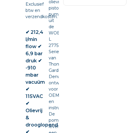
olievrije
Exclusief
piston
btw en
pump
verzendkosten.
uit
de
✔ 212,4
WOB-
l/min
L
2775
flow ✔
Series
6,9 bar
van
druk ✔
Thomas
-910
Gardner
mbar
Denver,
vacuüm
ontwikkeld
✔
voor
OEM-
115VAC
en
✔
instrumentintegratie.
Olievrij
De
&
pomp
drooglopend
levert
✔
een