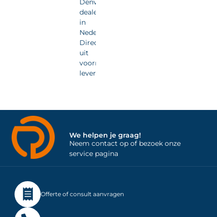
Denver
dealer
in
Nederland.
Direct
uit
voorraad
leverbaar.
We helpen je graag!
Neem contact op of bezoek onze
service pagina
Offerte of consult aanvragen