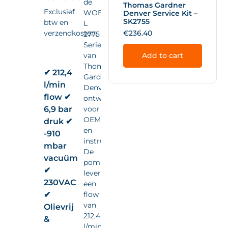
de
Thomas Gardner
Exclusief
WOB-
Denver Service Kit –
SK2755
btw en
L
verzendkosten.
€
236.40
2775
Series
van
Add to cart
Thomas
✔ 212,4
Gardner
l/min
Denver,
flow ✔
ontwikkeld
6,9 bar
voor
OEM-
druk ✔
en
-910
instrumentintegratie.
mbar
De
vacuüm
pomp
✔
levert
230VAC
een
✔
flow
van
Olievrij
212,4
&
l/min,