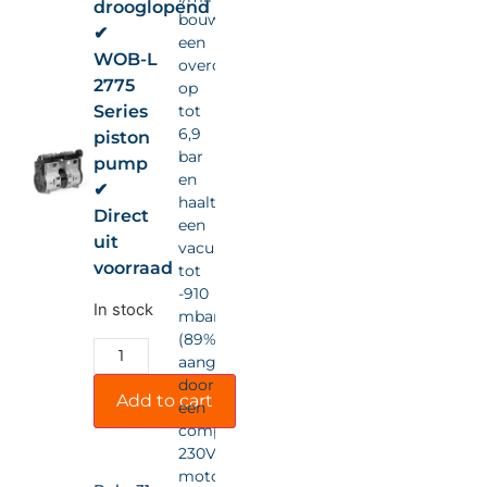
drooglopend
bouwt
✔
een
WOB-L
overdruk
2775
op
Series
tot
6,9
piston
bar
pump
en
✔
haalt
Direct
een
uit
vacuüm
voorraad
tot
-910
In stock
mbar
(89%),
aangedreven
door
Add to cart
een
compacte
230VAC-
motor.