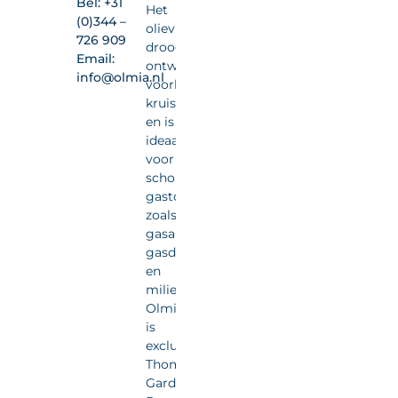
Bel:
+31
Het
(0)344 –
olievrije,
726 909
drooglopende
Email:
ontwerp
info@olmia.nl
voorkomt
kruisbesmetting
en is
ideaal
voor
schone
gastoepassingen
zoals
gasanalyse,
gasdetectie
en
milieumonitoring.
Olmia
is
exclusief
Thomas
Gardner