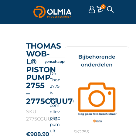
0
THOMAS
WOB-
Bijbehorende
L®
Omschrijving
Eigenschappen
Documenten
onderdelen
PISTON
De
PUMP
Thomas
2755
2775CGUU70
–
is
een
2775CGUU70
compacte
SKU:
olievrije
piston
2775CGUU70
pump
uit
SK2755
€
908.90