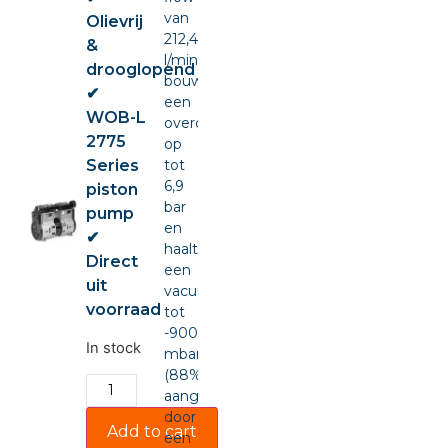
van
Olievrij
212,4
&
l/min,
drooglopend
bouwt
✔
een
WOB-L
overdruk
2775
op
Series
tot
6,9
piston
bar
pump
en
✔
haalt
Direct
een
uit
vacuüm
voorraad
tot
-900
In stock
mbar
(88%),
aangedreven
door
Add to cart
een