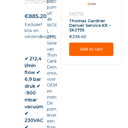
piston
2775CGHI50
pump
uit
SK2755
€
885.20
de
Thomas Gardner
Exclusief
WOB-
Denver Service Kit –
SK2755
btw en
L
verzendkosten.
€
236.40
2775
Series
van
Add to cart
Thomas
✔ 212,4
Gardner
l/min
Denver,
flow ✔
ontwikkeld
6,9 bar
voor
OEM-
druk ✔
en
-900
instrumentintegratie.
mbar
De
vacuüm
pomp
✔
levert
230VAC
een
✔
flow