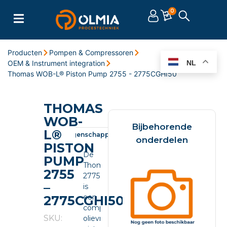
0
Producten
Pompen & Compressoren
OEM & Instrument integration
NL
Thomas WOB-L® Piston Pump 2755 - 2775CGHI50
THOMAS
WOB-
Bijbehorende
L®
Omschrijving
Eigenschappen
Documenten
onderdelen
PISTON
De
PUMP
Thomas
2755
2775CGHI50
–
is
een
2775CGHI50
compacte
SKU:
olievrije