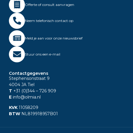
Offerte of consult aanvragen
Neem telefonisch contact op
Meld je aan voor onze nieuwsbrief
Stuur ons een e-mail
Contactgegevens
Stephensonstraat 9
4004 JA Tiel
T
+31 (0)344
– 726 909
E
info@olmia.nl
KVK
11058209
BTW
NL819918957B01