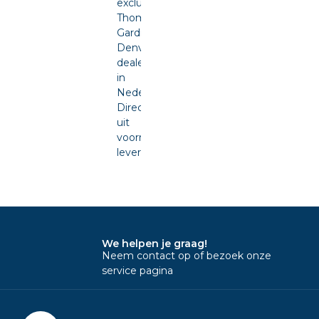
exclusief
Thomas
Gardner
Denver
dealer
in
Nederland.
Direct
uit
voorraad
leverbaar.
We helpen je graag!
Neem contact op of bezoek onze
service pagina