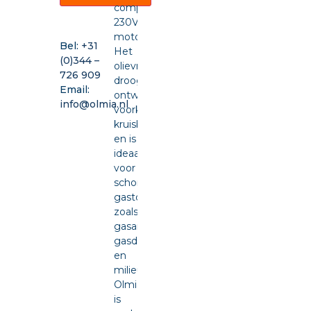
compacte
230VAC-
motor.
Bel:
+31
Het
(0)344 –
olievrije,
726 909
drooglopende
Email:
ontwerp
info@olmia.nl
voorkomt
kruisbesmetting
en is
ideaal
voor
schone
gastoepassingen
zoals
gasanalyse,
gasdetectie
en
milieumonitoring.
Olmia
is