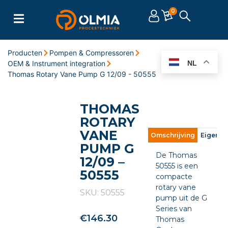
0
Producten
Pompen & Compressoren
OEM & Instrument integration
NL
Thomas Rotary Vane Pump G 12/09 - 50555
THOMAS
ROTARY
VANE
Omschrijving
Eigens
PUMP G
De Thomas
12/09 –
50555 is een
50555
compacte
rotary vane
SKU: 50555
pump uit de G
Series van
€
146.30
Thomas