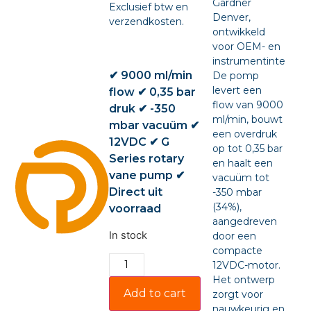
Gardner
Exclusief btw en
Denver,
verzendkosten.
ontwikkeld
voor OEM- en
instrumentintegratie
✔ 9000 ml/min
De pomp
levert een
flow ✔ 0,35 bar
flow van 9000
druk ✔ -350
ml/min, bouwt
mbar vacuüm ✔
een overdruk
12VDC ✔ G
op tot 0,35 bar
Series rotary
en haalt een
vane pump ✔
vacuüm tot
Direct uit
-350 mbar
(34%),
voorraad
aangedreven
In stock
door een
compacte
12VDC-motor.
Het ontwerp
Add to cart
zorgt voor
nauwkeurig en