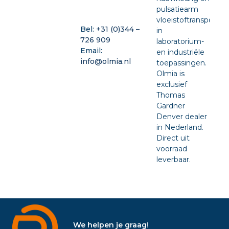
pulsatiearm
vloeistoftransport
Bel:
+31 (0)344 –
in
726 909
laboratorium-
Email:
en industriële
info@olmia.nl
toepassingen.
Olmia is
exclusief
Thomas
Gardner
Denver dealer
in Nederland.
Direct uit
voorraad
leverbaar.
We helpen je graag!