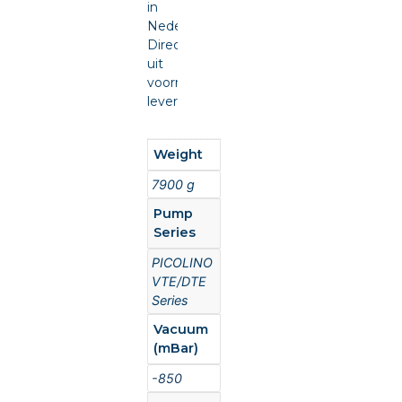
in
Nederland.
Direct
uit
voorraad
leverbaar.
Weight
7900 g
Pump
Series
PICOLINO
VTE/DTE
Series
Vacuum
(mBar)
-850