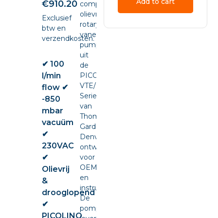
Add to cart
€
910.20
compacte
olievrije
Exclusief
rotary
btw en
vane
verzendkosten.
pump
uit
✔ 100
de
l/min
PICOLINO
VTE/DTE
flow ✔
Series
-850
van
mbar
Thomas
vacuüm
Gardner
✔
Denver,
230VAC
ontwikkeld
✔
voor
OEM-
Olievrij
en
&
instrumentintegratie.
drooglopend
De
✔
pomp
PICOLINO