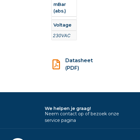
mBar
(abs.)
Voltage
230VAC
Datasheet
(PDF)
We helpen je graag!
Neem contact op of bezoek onze
service pagina