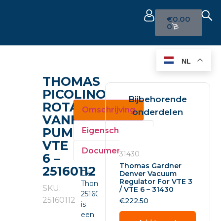
€
0.00
0
NL
THOMAS
PICOLINO
Bijbehorende
ROTARY
Omschrijving
onderdelen
VANE
PUMP
Eigenschappen
VTE
Documenten
31430
6 –
Thomas Gardner
25160112
De
Denver Vacuum
Regulator For VTE 3
Thomas
SKU:
/ VTE 6 – 31430
25160112
25160112
€
222.50
is
een