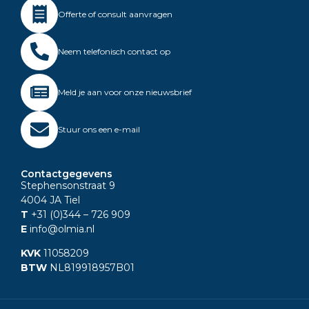
Offerte of consult aanvragen
Neem telefonisch contact op
Meld je aan voor onze nieuwsbrief
Stuur ons een e-mail
Contactgegevens
Stephensonstraat 9
4004 JA Tiel
T
+31 (0)344
– 726 909
E
info@olmia.nl
KVK
11058209
BTW
NL819918957B01