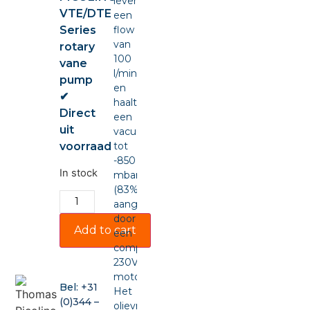
levert
VTE/DTE
een
Series
flow
van
rotary
100
vane
l/min
pump
en
✔
haalt
Direct
een
uit
vacuüm
voorraad
tot
-850
In stock
mbar
(83%),
aangedreven
door
Add to cart
een
compacte
230VAC-
motor.
Bel:
+31
Het
(0)344 –
olievrije,