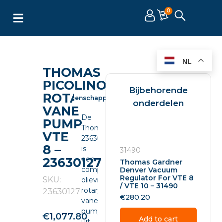
0
NL
THOMAS
PICOLINO
Bijbehorende
ROTARY
Omschrijving
Eigenschappen
Documenten
onderdelen
VANE
De
PUMP
Thomas
VTE
23630127
8 –
is
31490
een
23630127
Thomas Gardner
compacte
Denver Vacuum
Regulator For VTE 8
SKU:
olievrije
/ VTE 10 – 31490
rotary
23630127
€
280.20
vane
pump
€
1,077.80
Add to cart
uit