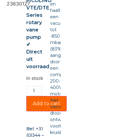
PICOLINO
en
VTE/DTE
haalt
Series
een
rotary
vacuüm
vane
tot
-850
pump
mbar
✔
(83%),
Direct
aangedreven
uit
door
voorraad
een
compacte
In stock
200-
400VAC-
motor.
Het
Add to cart
olievrije,
drooglopende
ontwerp
voorkomt
Bel:
+31
kruisbesmetting
(0)344 –