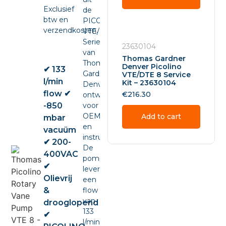
Exclusief
de
btw en
PICOLINO
verzendkosten.
VTE/DTE
Series
23630104
van
Thomas Gardner
Thomas
Denver Picolino
✔ 133
Gardner
VTE/DTE 8 Service
l/min
Kit – 23630104
Denver,
flow ✔
€
216.30
ontwikkeld
-850
voor
OEM-
Add to cart
mbar
en
vacuüm
instrumentintegratie.
✔ 200-
De
400VAC
pomp
✔
levert
Olievrij
een
&
flow
van
drooglopend
133
✔
l/min