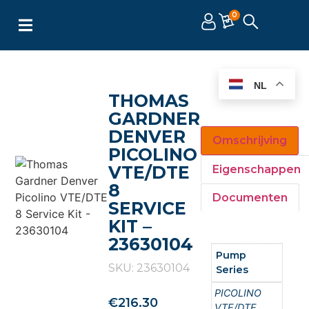
0
NL
THOMAS
GARDNER
DENVER
Omschrijving
PICOLINO
VTE/DTE
Eigenschappen
8
Documenten
SERVICE
KIT –
23630104
Pump
SKU: 23630104
Series
PICOLINO
€
216.30
VTE/DTE