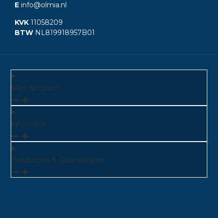
E
info@olmia.nl
KVK
11058209
BTW
NL819918957B01
Mijn Account
Infomatie
Producten & Oplossingen