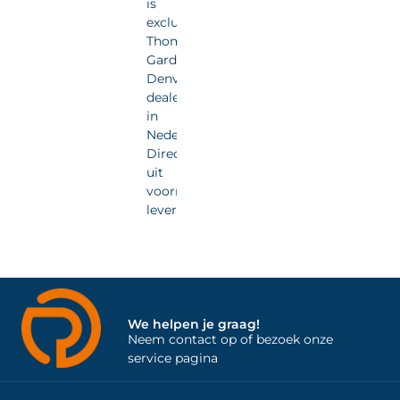
is
exclusief
Thomas
Gardner
Denver
dealer
in
Nederland.
Direct
uit
voorraad
leverbaar.
We helpen je graag!
Neem contact op of bezoek onze
service pagina