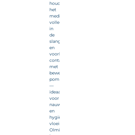
houdt
het
medium
volledig
in
de
slang
en
voorkomt
contact
met
bewegende
pompdelen
—
ideaal
voor
nauwkeurige
en
hygiënische
vloeistofdosering.
Olmia