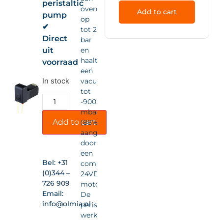
peristaltic
overdruk
Add to cart
pump
op
✔
tot 2
Direct
bar
uit
en
haalt
voorraad
een
In stock
vacuüm
tot
-900
mbar
Add to cart
(88%),
aangedreven
door
een
Bel:
+31
compacte
(0)344 –
24VDC-
726 909
motor.
Email:
De
info@olmia.nl
peristaltische
werking