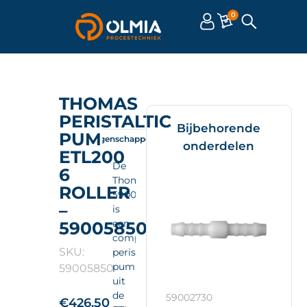
0
THOMAS
PERISTALTIC
Bijbehorende
PUMP
Omschrijving
Eigenschappen
Documenten
onderdelen
ETL200
De
6
Thomas
ROLLER
59005850
–
is
een
59005850
compacte
SKU:
peristaltic
pump
59005850
uit
de
59002730
€
426.50