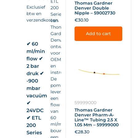
ETL
Thomas Gardner
Exclusief
200
Denver Double
Nipple – 59002730
btw en
Series
verzendkosten.
€
30.10
van
Thomas
Gardner
Add to cart
Denver,
✔ 60
ontwikkeld
ml/min
voor
flow ✔
OEM-
2 bar
en
instrumentintegratie.
druk ✔
De
-900
pomp
mbar
levert
vacuüm
een
59999000
✔
flow
Thomas Gardner
24VDC
van
Denver Pharm-A-
✔ ETL
60
Line™ Tubing 2.5 X
ml/min,
1.05 Mm – 59999000
200
bouwt
€
28.30
Series
een