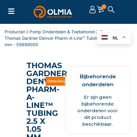
0
Producten
Pomp Onderdelen & Toebehoren
Slangen
Thomas Gardner Denver Pharm-A-Line™ Tubing 2.5 x 1.05
NL
mm - 59999000
THOMAS
GARDNER
Bijbehorende
DENVER
Omschrijving
Eigenschappen
Documente
onderdelen
PHARM-
A-
Er zijn geen
LINE™
bijbehorende
onderdelen voor
TUBING
dit product
2.5 X
beschikbaar.
1.05