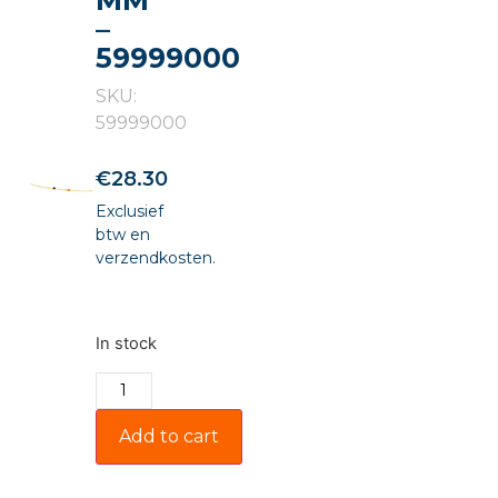
MM
–
59999000
SKU:
59999000
€
28.30
Exclusief
btw en
verzendkosten.
In stock
Add to cart