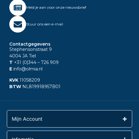
Meld je aan voor onze nieuwsbrief
Stuur ons een e-mail
Contactgegevens
Stephensonstraat 9
4004 JA Tiel
T
+31 (0)344
– 726 909
E
info@olmia.nl
KVK
11058209
BTW
NL819918957B01
Mijn Account