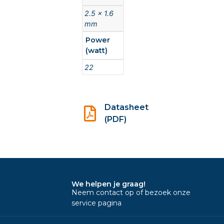
2.5 x 1.6
mm
Power
(watt)
22
Datasheet
(PDF)
We helpen je graag!
Neem contact op of bezoek onze
service pagina