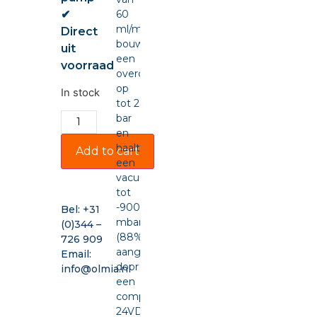
✔
60
ml/min,
Direct
bouwt
uit
een
voorraad
overdruk
op
In stock
tot 2
bar
en
haalt
Add to cart
een
vacuüm
tot
-900
Bel:
+31
mbar
(0)344 –
(88%),
726 909
aangedreven
Email:
door
info@olmia.nl
een
compacte
24VDC-