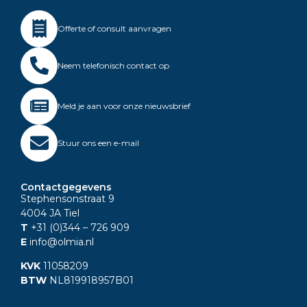
Offerte of consult aanvragen
Neem telefonisch contact op
Meld je aan voor onze nieuwsbrief
Stuur ons een e-mail
Contactgegevens
Stephensonstraat 9
4004 JA Tiel
T
+31 (0)344
– 726 909
E
info@olmia.nl
KVK
11058209
BTW
NL819918957B01