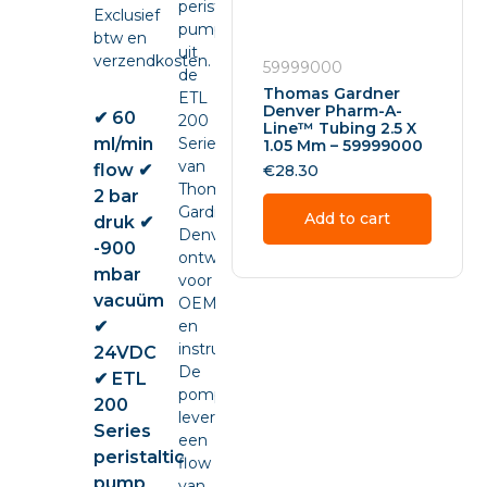
peristaltic
Exclusief
pump
btw en
uit
verzendkosten.
59999000
de
Thomas Gardner
ETL
Denver Pharm-A-
✔ 60
200
Line™ Tubing 2.5 X
ml/min
Series
1.05 Mm – 59999000
van
flow ✔
€
28.30
Thomas
2 bar
Gardner
Add to cart
druk ✔
Denver,
-900
ontwikkeld
mbar
voor
vacuüm
OEM-
✔
en
instrumentintegratie.
24VDC
De
✔ ETL
pomp
200
levert
Series
een
peristaltic
flow
pump
van