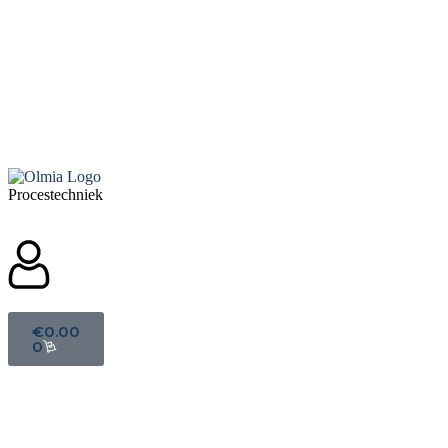
1.000+ artikelen uit voorraad leverbaar
Advies op maat
Exclusieve dealer van Thomas Gardner Denver
Linkedin
Procestechniek
€
0.00
0