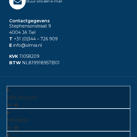
Stuur ons een e-mail
Contactgegevens
Stephensonstraat 9
4004 JA Tiel
T
+31 (0)344
– 726 909
E
info@olmia.nl
KVK
11058209
BTW
NL819918957B01
Mijn Account
Infomatie