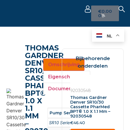
€
0.00
0
NL
THOMAS
GARDNER
Bijbehorende
DENVER
Omschrijving
onderdelen
SR10/30
CASSETTE
Eigenschappen
PHARMED
Documenten
92030548
BPT®
Thomas Gardner
1.0 X
Denver SR10/30
1.1
Cassette PharMed
BPT® 1.0 X 1.1 Mm –
Pump Series
MM
92030548
–
SR10 Series
€
46.40