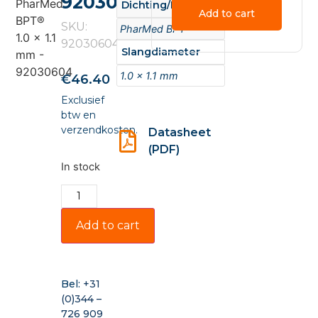
92030604
Dichting/Materiaal
Add to cart
SKU:
PharMed BPT
92030604
Slangdiameter
1.0 x 1.1 mm
€
46.40
Exclusief
btw en
verzendkosten.
Datasheet
(PDF)
In stock
Add to cart
Bel:
+31
(0)344 –
726 909