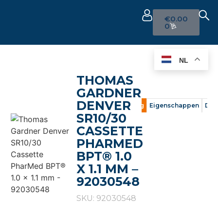
€
0.00
0
NL
THOMAS
GARDNER
DENVER
Omschrijving
Eigenschappen
Doc
SR10/30
CASSETTE
PHARMED
BPT® 1.0
X 1.1 MM –
92030548
SKU: 92030548