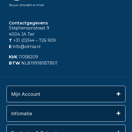
Stuur ons een e-mail
Contactgegevens
Stephensonstraat 9
4004 JA Tiel
T
+31 (0)344
– 726 909
E
info@olmia.nl
KVK
11058209
BTW
NL819918957B01
Mijn Account
Infomatie