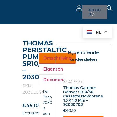
€
0.00
0
NL
THOMAS
PERISTALTIC
Bijbehorende
PUMP
Omschrijving
onderdelen
SR10/30
–
Eigenschappen
20300544
Documenten
92030703
SKU:
Thomas Gardner
De
Denver SR10/30
20300544
Cassette Novoprene
Thomas
1.5 X 1.0 Mm –
20300544
92030703
€
45.10
is
€
40.10
Exclusief
een