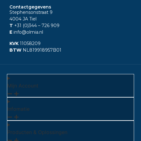
Contactgegevens
Stephensonstraat 9
4004 JA Tiel
T
+31 (0)344
– 726 909
E
info@olmia.nl
KVK
11058209
BTW
NL819918957B01
Mijn Account
Infomatie
Producten & Oplossingen