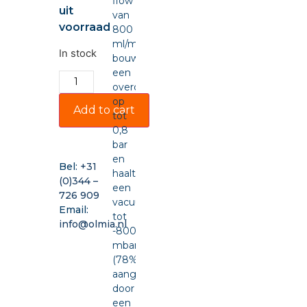
flow
uit
van
voorraad
800
ml/min,
In stock
bouwt
een
overdruk
op
Add to cart
tot
0,8
bar
en
Bel:
+31
haalt
(0)344 –
een
726 909
vacuüm
Email:
tot
info@olmia.nl
-800
mbar
(78%),
aangedreven
door
een