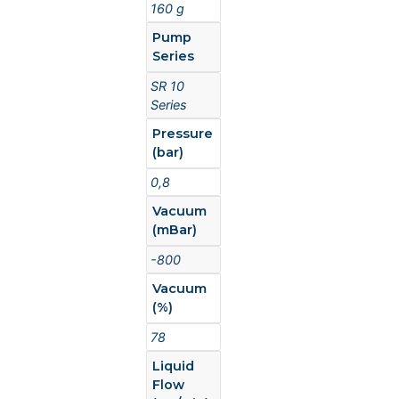
160 g
Pump
Series
SR 10
Series
Pressure
(bar)
0,8
Vacuum
(mBar)
-800
Vacuum
(%)
78
Liquid
Flow