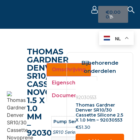
€
0.00
0
NL
THOMAS
GARDNER
Bijbehorende
DENVER
Omschrijving
onderdelen
SR10/30
CASSETTE
Eigenschappen
NOVOPRENE
Documenten
92030553
1.5 X
Thomas Gardner
1.0
Denver SR10/30
MM
Cassette Silicone 2.5
X 1.0 Mm – 92030553
Pump Series
–
€
51.30
92030703
SR10 Series