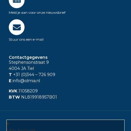
Meld je aan voor onze nieuwsbrief
Stuur ons een e-mail
Contactgegevens
Stephensonstraat 9
4004 JA Tiel
T
+31 (0)344
– 726 909
E
info@olmia.nl
KVK
11058209
BTW
NL819918957B01
Mijn Account