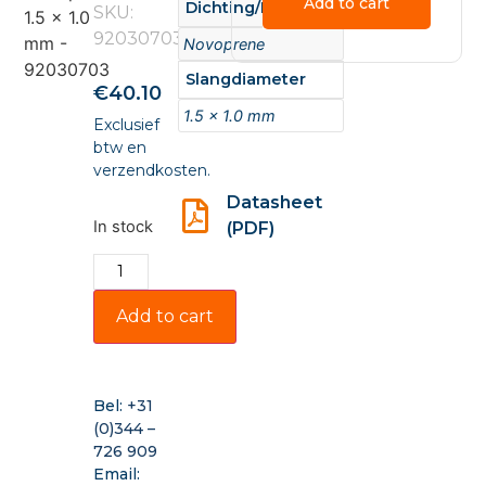
Add to cart
Dichting/Materiaal
SKU:
92030703
Novoprene
Slangdiameter
€
40.10
1.5 x 1.0 mm
Exclusief
btw en
verzendkosten.
Datasheet
In stock
(PDF)
Add to cart
Bel:
+31
(0)344 –
726 909
Email: