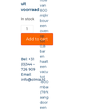
flow
uit
van
voorraad
800
ml/min,
In stock
bouwt
een
overdruk
op
Add to cart
tot
0,8
bar
en
Bel:
+31
haalt
(0)344 –
een
726 909
vacuüm
Email:
tot
info@olmia.nl
-800
mbar
(78%),
aangedreven
door
een