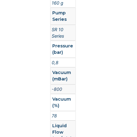
160 g
Pump
Series
SR 10
Series
Pressure
(bar)
0,8
Vacuum
(mBar)
-800
Vacuum
(%)
78
Liquid
Flow