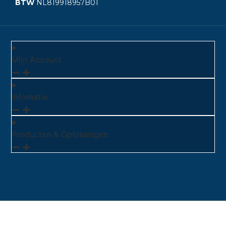
BTW
NL819918957B01
Mijn Account
Infomatie
Producten & Oplossingen