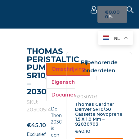
€
0.00
0
NL
THOMAS
PERISTALTIC
Bijbehorende
PUMP
Omschrijving
onderdelen
SR10/30
–
Eigenschappen
20300514
Documenten
92030703
SKU:
Thomas Gardner
De
Denver SR10/30
20300514
Cassette Novoprene
Thomas
1.5 X 1.0 Mm –
20300514
92030703
€
45.10
is
€
40.10
Exclusief
een