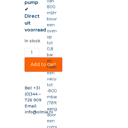
van
pump
800
✔
ml/min,
Direct
bouwt
uit
een
voorraad
overdruk
op
In stock
tot
0,8
bar
en
Add to cart
haalt
een
vacuüm
tot
Bel:
+31
-800
(0)344 –
mbar
726 909
(78%),
Email:
aangedreven
info@olmia.nl
door
een
compacte