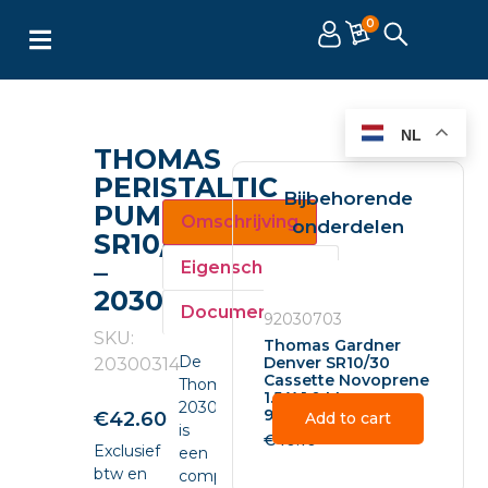
0
NL
THOMAS
PERISTALTIC
Bijbehorende
PUMP
Omschrijving
onderdelen
SR10/30
–
Eigenschappen
20300314
Documenten
92030703
SKU:
Thomas Gardner
De
Denver SR10/30
20300314
Cassette Novoprene
Thomas
1.5 X 1.0 Mm –
20300314
92030703
€
42.60
Add to cart
is
€
40.10
Exclusief
een
btw en
compacte