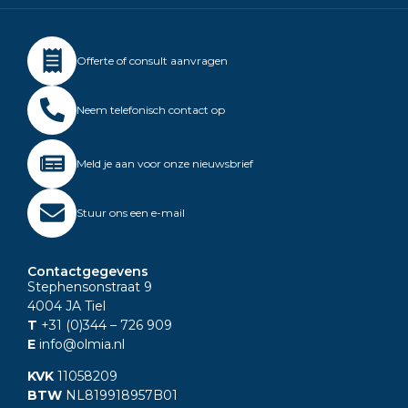
Offerte of consult aanvragen
Neem telefonisch contact op
Meld je aan voor onze nieuwsbrief
Stuur ons een e-mail
Contactgegevens
Stephensonstraat 9
4004 JA Tiel
T
+31 (0)344
– 726 909
E
info@olmia.nl
KVK
11058209
BTW
NL819918957B01