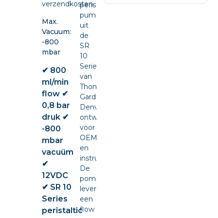
verzendkosten.
peristaltic
pump
Max.
uit
Vacuum:
de
-800
SR
mbar
10
Series
✔ 800
van
ml/min
Thomas
flow ✔
Gardner
0,8 bar
Denver,
druk ✔
ontwikkeld
voor
-800
OEM-
mbar
en
vacuüm
instrumentintegratie.
✔
De
12VDC
pomp
✔ SR 10
levert
Series
een
flow
peristaltic