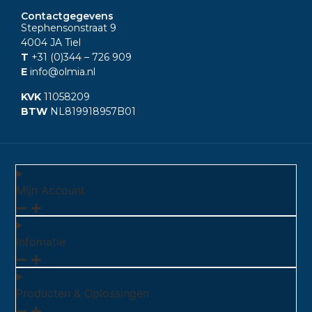
Contactgegevens
Stephensonstraat 9
4004 JA Tiel
T
+31 (0)344
– 726 909
E
info@olmia.nl
KVK
11058209
BTW
NL819918957B01
Mijn Account
Infomatie
Producten & Oplossingen