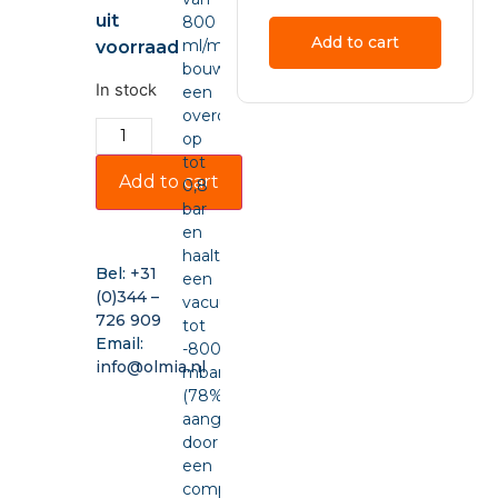
uit
800
Add to cart
ml/min,
voorraad
bouwt
In stock
een
overdruk
op
tot
Add to cart
0,8
bar
en
haalt
Bel:
+31
een
(0)344 –
vacuüm
726 909
tot
Email:
-800
info@olmia.nl
mbar
(78%),
aangedreven
door
een
compacte