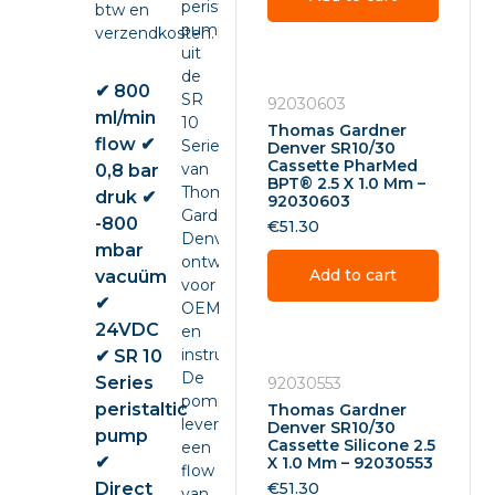
peristaltic
btw en
pump
verzendkosten.
uit
de
✔ 800
SR
92030603
ml/min
10
Thomas Gardner
flow ✔
Series
Denver SR10/30
Cassette PharMed
van
0,8 bar
BPT® 2.5 X 1.0 Mm –
Thomas
druk ✔
92030603
Gardner
-800
€
51.30
Denver,
mbar
ontwikkeld
Add to cart
vacuüm
voor
✔
OEM-
24VDC
en
instrumentintegratie.
✔ SR 10
De
Series
92030553
pomp
peristaltic
Thomas Gardner
levert
Denver SR10/30
pump
Cassette Silicone 2.5
een
✔
X 1.0 Mm – 92030553
flow
Direct
€
51.30
van