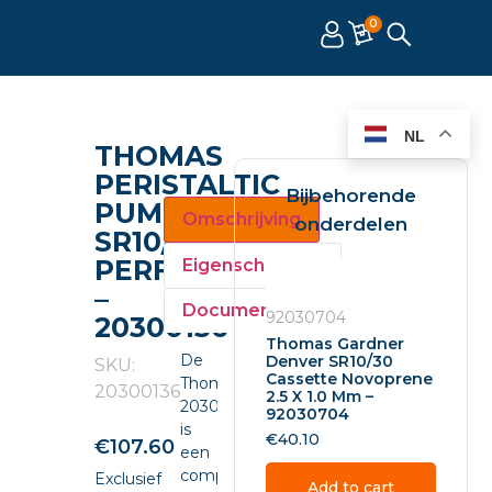
0
NL
THOMAS
PERISTALTIC
Bijbehorende
PUMP
Omschrijving
onderdelen
SR10/30
PERFORMANCE
Eigenschappen
–
Documenten
92030704
20300136
Thomas Gardner
De
Denver SR10/30
SKU:
Cassette Novoprene
Thomas
20300136
2.5 X 1.0 Mm –
20300136
92030704
is
€
40.10
€
107.60
een
compacte
Exclusief
Add to cart