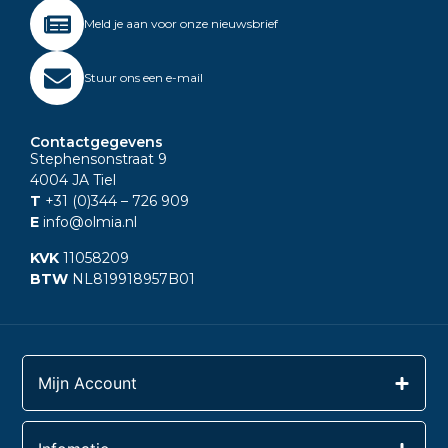
Meld je aan voor onze nieuwsbrief
Stuur ons een e-mail
Contactgegevens
Stephensonstraat 9
4004 JA Tiel
T
+31 (0)344
– 726 909
E
info@olmia.nl
KVK
11058209
BTW
NL819918957B01
Mijn Account