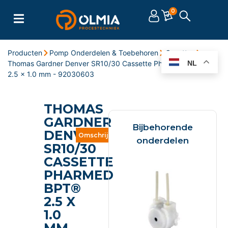
0
Producten
Pomp Onderdelen & Toebehoren
Casettes
Thomas Gardner Denver SR10/30 Cassette PharMed BPT®
NL
2.5 x 1.0 mm - 92030603
THOMAS
GARDNER
Bijbehorende
DENVER
Omschrijving
Eigenschappen
Documente
onderdelen
SR10/30
CASSETTE
PHARMED
BPT®
2.5 X
1.0