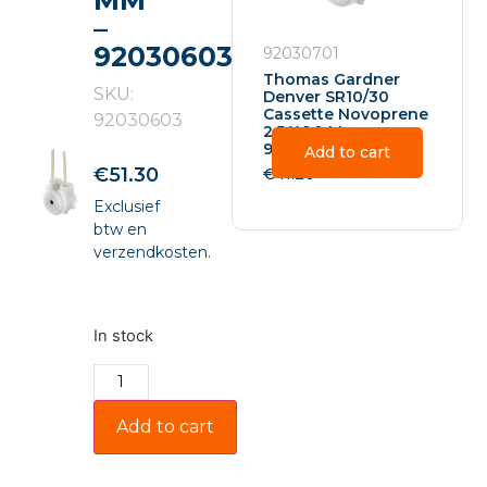
MM
–
92030603
92030701
Thomas Gardner
SKU:
Denver SR10/30
Cassette Novoprene
92030603
2.5 X 1.0 Mm –
92030701
Add to cart
€
51.30
€
41.20
Exclusief
btw en
verzendkosten.
In stock
Add to cart