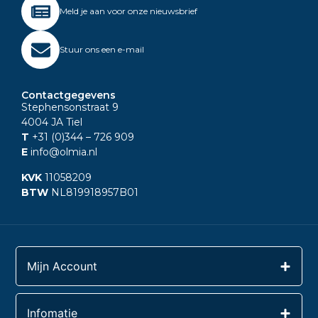
Meld je aan voor onze nieuwsbrief
Stuur ons een e-mail
Contactgegevens
Stephensonstraat 9
4004 JA Tiel
T
+31 (0)344
– 726 909
E
info@olmia.nl
KVK
11058209
BTW
NL819918957B01
Mijn Account
Infomatie