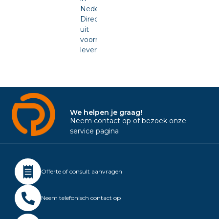
Nederland.
Direct
uit
voorraad
leverbaar.
We helpen je graag!
Neem contact op of bezoek onze
service pagina
Offerte of consult aanvragen
Neem telefonisch contact op