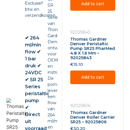
Exclusief
Add to cart
SR
btw en
25
verzendkosten.
Series
van
Thomas
92025843
Gardner
✔ 264
Thomas Gardner
Denver,
Denver Peristaltic
ml/min
ontwikkeld
Pump SR25 PharMed
flow ✔
4.8 X 1.6 Mm –
voor
92025843
1 bar
OEM-
€
15.10
druk ✔
en
instrumentintegratie.
24VDC
Add to cart
De
✔ SR 25
pomp
Series
levert
peristaltic
een
pump
flow
92025806
✔
van
Thomas Gardner
Direct
264
Denver Roller Carrier
ml/min
uit
SR25 – 92025806
en
voorraad
€
30.20