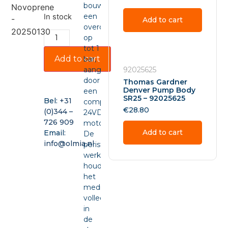
bouwt
een
In stock
Add to cart
overdruk
op
tot 1
Add to cart
bar,
aangedreven
92025625
door
Thomas Gardner
Denver Pump Body
een
SR25 – 92025625
Bel:
+31
compacte
€
28.80
(0)344 –
24VDC-
726 909
motor.
Add to cart
Email:
De
info@olmia.nl
peristaltische
werking
houdt
het
medium
volledig
in
de