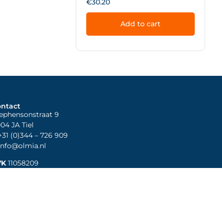
€
30.20
Add to cart
ntact
ephensonstraat 9
04 JA Tiel
31 (0)344
– 726 909
nfo@olmia.nl
VK
11058209
TW
NL819918957B01