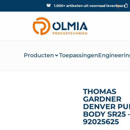
1.000+ artikelen uit voorraad leverbaar
Producten
Toepassingen
Engineerin
THOMAS
GARDNER
DENVER P
BODY SR25 
92025625