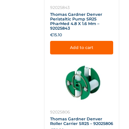
92025843
Thomas Gardner Denver
Peristaltic Pump SR25
PharMed 4.8 X 1.6 Mm –
92025843
€
15.10
Add to cart
92025806
Thomas Gardner Denver
Roller Carrier SR25 – 92025806