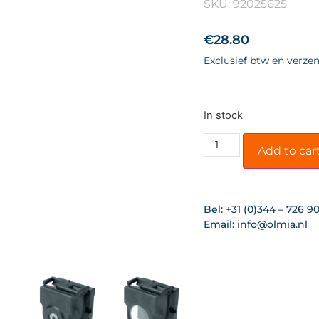
SKU: 92025625
€
28.80
Exclusief btw en verze
In stock
Add to car
Bel:
+31 (0)344 – 726 9
Email:
info@olmia.nl