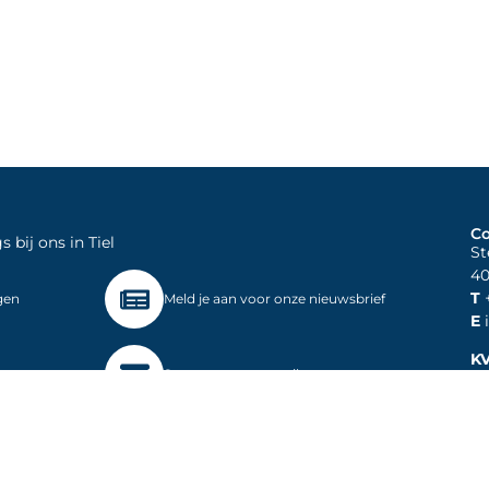
Co
bij ons in Tiel
St
40
T
+
gen
Meld je aan voor onze nieuwsbrief
E
i
K
t op
Stuur ons een e-mail
B