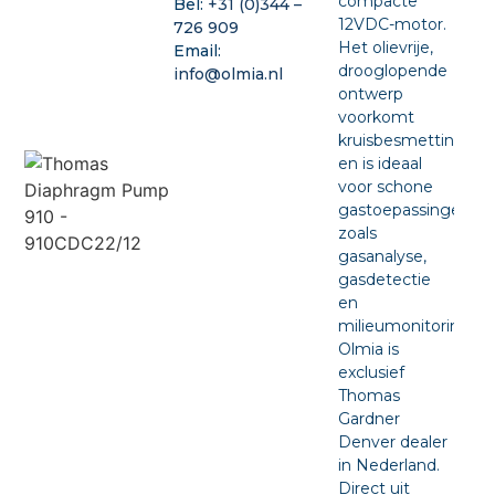
compacte
Bel:
+31 (0)344 –
12VDC-motor.
726 909
Het olievrije,
Email:
drooglopende
info@olmia.nl
ontwerp
voorkomt
kruisbesmetting
en is ideaal
voor schone
gastoepassingen
zoals
gasanalyse,
gasdetectie
en
milieumonitoring.
Olmia is
exclusief
Thomas
Gardner
Denver dealer
in Nederland.
Direct uit