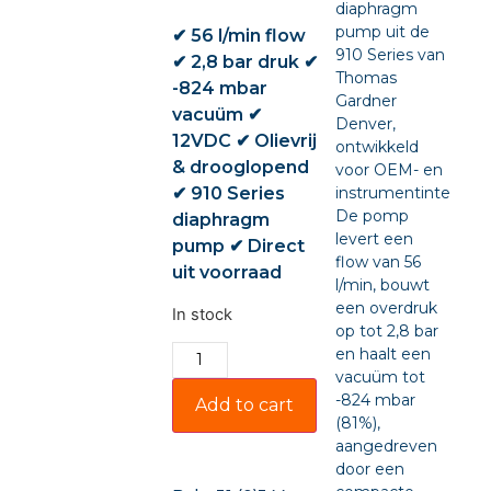
diaphragm
pump uit de
✔ 56 l/min flow
910 Series van
✔ 2,8 bar druk ✔
Thomas
-824 mbar
Gardner
vacuüm ✔
Denver,
12VDC ✔ Olievrij
ontwikkeld
& drooglopend
voor OEM- en
✔ 910 Series
instrumentintegratie
De pomp
diaphragm
levert een
pump ✔ Direct
flow van 56
uit voorraad
l/min, bouwt
een overdruk
In stock
op tot 2,8 bar
en haalt een
vacuüm tot
-824 mbar
Add to cart
(81%),
aangedreven
door een