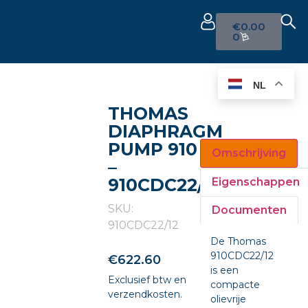
€
0.00
0
NL
THOMAS
DIAPHRAGM
PUMP 910
Omschrijving
–
910CDC22/12
Eigenschappen
SKU:
Documenten
910CDC22/12
De Thomas
910CDC22/12
€
622.60
is een
Exclusief btw en
compacte
verzendkosten.
olievrije