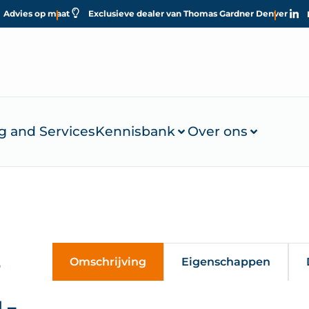
Advies op maat
Exclusieve dealer van Thomas Gardner Denver
g and Services
Kennisbank
Over ons
Omschrijving
Eigenschappen
T
 –