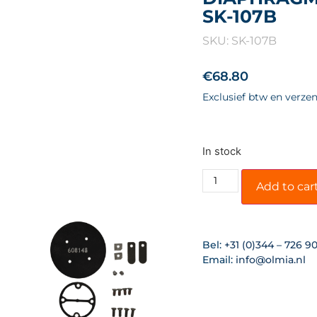
SK-107B
SKU: SK-107B
€
68.80
Exclusief btw en verze
In stock
Add to car
Bel:
+31 (0)344 – 726 9
Email:
info@olmia.nl