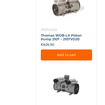
2107VD20
Thomas WOB-L® Piston
Pump 2107 – 2107VD20
€
626.50
Add to cart