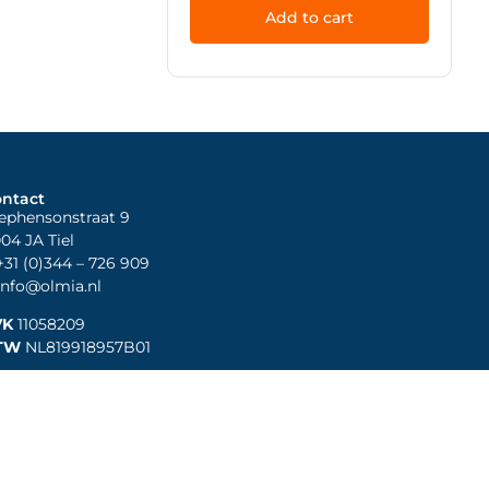
Add to cart
ntact
ephensonstraat 9
04 JA Tiel
31 (0)344
– 726 909
nfo@olmia.nl
VK
11058209
TW
NL819918957B01
Connect met ons