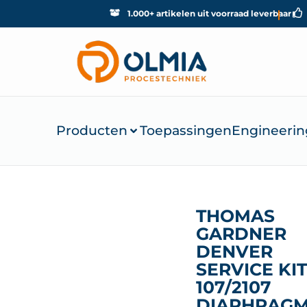
1.000+ artikelen uit voorraad leverbaar
Producten
Toepassingen
Engineerin
THOMAS
GARDNER
DENVER
SERVICE KI
107/2107
DIAPHRAGM