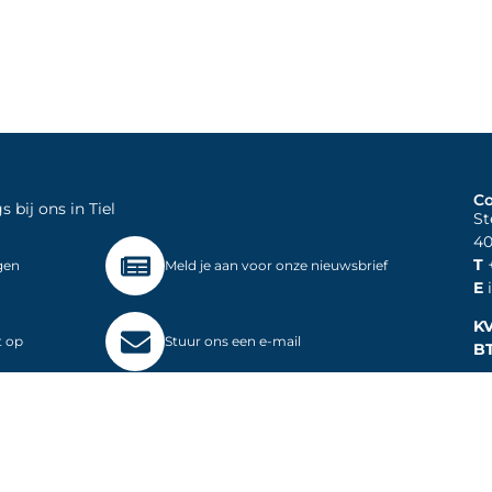
Co
bij ons in Tiel
St
40
T
+
gen
Meld je aan voor onze nieuwsbrief
E
i
K
t op
Stuur ons een e-mail
B
Informatie
Producten & Oplossingen