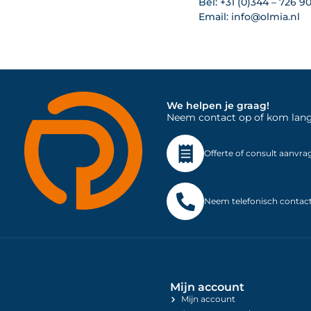
Bel:
+31 (0)344 – 726 9
Email:
info@olmia.nl
We helpen je graag!
Neem contact op of kom langs 
Offerte of consult aanvra
Neem telefonisch contac
Mijn account
Mijn account