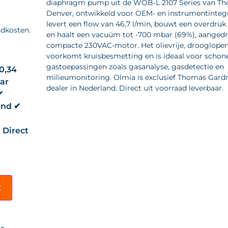
diaphragm pump uit de WOB-L 2107 Series van T
Denver, ontwikkeld voor OEM- en instrumentinteg
levert een flow van 46,7 l/min, bouwt een overdruk 
ndkosten.
en haalt een vacuüm tot -700 mbar (69%), aanged
compacte 230VAC-motor. Het olievrije, drooglope
voorkomt kruisbesmetting en is ideaal voor schon
gastoepassingen zoals gasanalyse, gasdetectie en
 0,34
milieumonitoring. Olmia is exclusief Thomas Gard
ar
dealer in Nederland. Direct uit voorraad leverbaar.
✔
end ✔
Direct
t