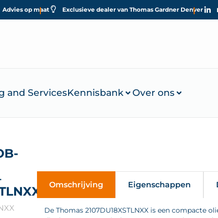
Advies op maat
Exclusieve dealer van Thomas Gardner Denver
g and Services
Kennisbank
Over ons
OB-
–
Omschrijving
Eigenschappen
STLNXX
LNXX
De Thomas 2107DU18XSTLNXX is een compacte olie