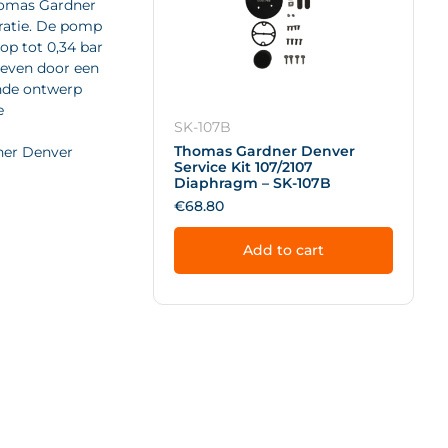
homas Gardner
ratie. De pomp
op tot 0,34 bar
reven door een
nde ontwerp
e
SK-107B
Thomas Gardner Denver
ner Denver
Service Kit 107/2107
Diaphragm – SK-107B
€
68.80
Add to cart