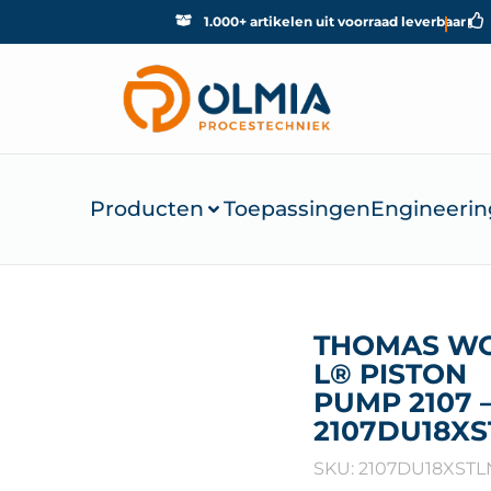
1.000+ artikelen uit voorraad leverbaar
Producten
Toepassingen
Engineerin
THOMAS W
L® PISTON
PUMP 2107 
2107DU18X
SKU: 2107DU18XST