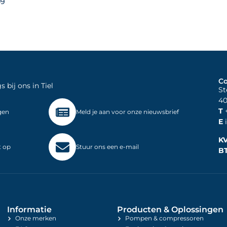
09
Co
bij ons in Tiel
St
40
T
+
gen
Meld je aan voor onze nieuwsbrief
E
i
K
t op
Stuur ons een e-mail
B
Informatie
Producten & Oplossingen
Onze merken
Pompen & compressoren