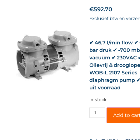
€
592.70
Exclusief btw en verze
✔ 46,7 l/min flow ✔
bar druk ✔ -700 mb
vacuüm ✔ 230VAC 
Olievrij & drooglop
WOB-L 2107 Series
diaphragm pump ✔ 
uit voorraad
In stock
Add to car