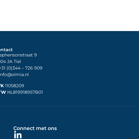
ntact
ephensonstraat 9
04 JA Tiel
31 (0)344
– 726 909
nfo@olmia.nl
VK
11058209
TW
NL819918957B01
Connect met ons