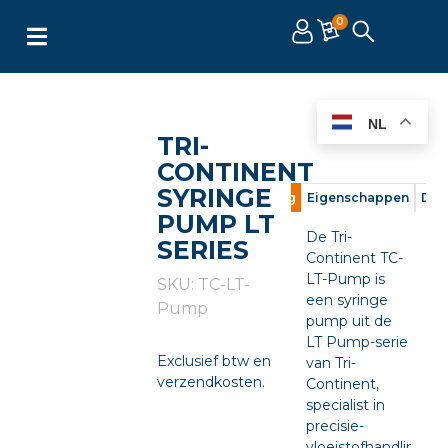
0
NL
TRI-
CONTINENT
SYRINGE
Omschrijving
Eigenschappen
Doc
PUMP LT
De Tri-
SERIES
Continent TC-
LT-Pump is
SKU: TC-LT-
een syringe
Pump
pump uit de
LT Pump-serie
Exclusief btw en
van Tri-
verzendkosten.
Continent,
specialist in
precisie-
vloeistofhandling