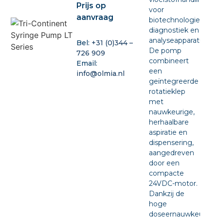
Prijs op
voor
aanvraag
biotechnologie,
diagnostiek en
analyseapparatuur.
Bel:
+31 (0)344 –
De pomp
726 909
combineert
Email:
een
info@olmia.nl
geïntegreerde
rotatieklep
met
nauwkeurige,
herhaalbare
aspiratie en
dispensering,
aangedreven
door een
compacte
24VDC-motor.
Dankzij de
hoge
doseernauwkeurigh