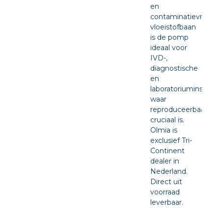
en
contaminatievrije
vloeistofbaan
is de pomp
ideaal voor
IVD-,
diagnostische
en
laboratoriuminstru
waar
reproduceerbaarhei
cruciaal is.
Olmia is
exclusief Tri-
Continent
dealer in
Nederland.
Direct uit
voorraad
leverbaar.