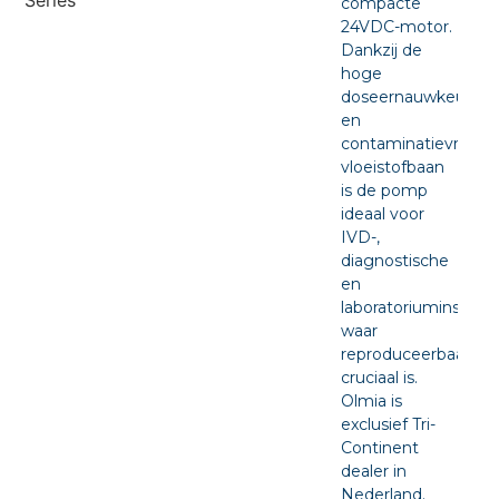
compacte
24VDC-motor.
Dankzij de
hoge
doseernauwkeurigh
en
contaminatievrije
vloeistofbaan
is de pomp
ideaal voor
IVD-,
diagnostische
en
laboratoriuminstru
waar
reproduceerbaarhei
cruciaal is.
Olmia is
exclusief Tri-
Continent
dealer in
Nederland.