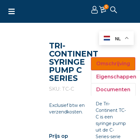
0
NL
TRI-
CONTINENT
SYRINGE
Omschrijving
PUMP C
SERIES
Eigenschappen
SKU: TC-C
Documenten
De Tri-
Exclusief btw en
Continent TC-
verzendkosten.
C is een
syringe pump
uit de C-
Prijs op
Series-serie