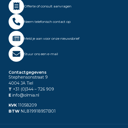
Offerte of consult aanvragen
Neem telefonisch contact op
Meld je aan voor onze nieuwsbrief
Stuur ons een e-mail
Contactgegevens
Stephensonstraat 9
4004 JA Tiel
T
+31 (0)344
– 726 909
E
info@olmia.nl
KVK
11058209
BTW
NL819918957B01