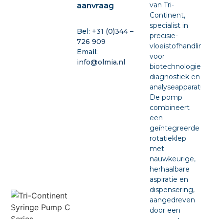
van Tri-
aanvraag
Continent,
specialist in
Bel:
+31 (0)344 –
precisie-
726 909
vloeistofhandling
Email:
voor
info@olmia.nl
biotechnologie,
diagnostiek en
analyseapparatuur.
De pomp
combineert
een
geïntegreerde
rotatieklep
met
nauwkeurige,
herhaalbare
aspiratie en
dispensering,
aangedreven
door een