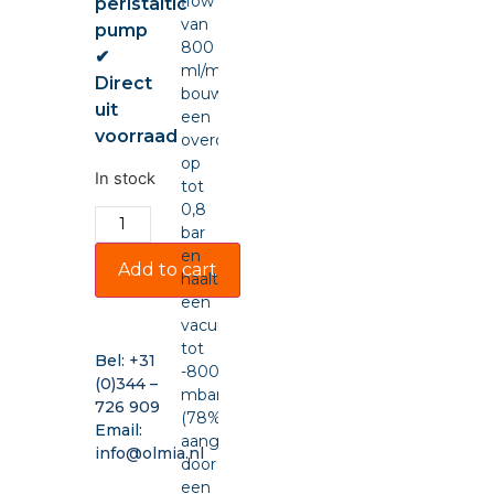
flow
peristaltic
van
pump
800
✔
ml/min,
Direct
bouwt
uit
een
voorraad
overdruk
op
In stock
tot
0,8
bar
en
Add to cart
haalt
een
vacuüm
tot
Bel:
+31
-800
(0)344 –
mbar
726 909
(78%),
Email:
aangedreven
info@olmia.nl
door
een