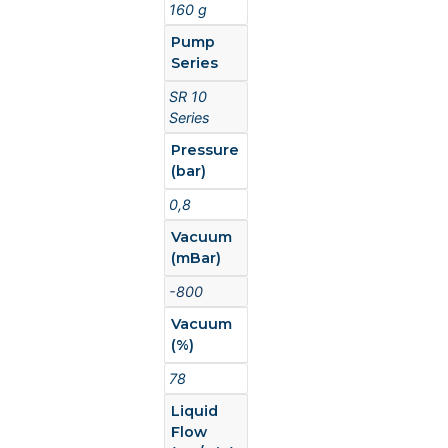
160 g
Pump
Series
SR 10
Series
Pressure
(bar)
0,8
Vacuum
(mBar)
-800
Vacuum
(%)
78
Liquid
Flow