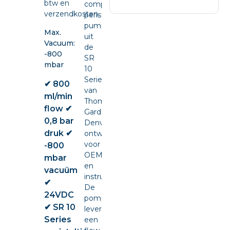
btw en
compacte
verzendkosten.
peristaltic
pump
Max.
uit
Vacuum:
de
-800
SR
mbar
10
Series
✔ 800
van
ml/min
Thomas
flow ✔
Gardner
0,8 bar
Denver,
druk ✔
ontwikkeld
voor
-800
OEM-
mbar
en
vacuüm
instrumentintegratie.
✔
De
24VDC
pomp
✔ SR 10
levert
Series
een