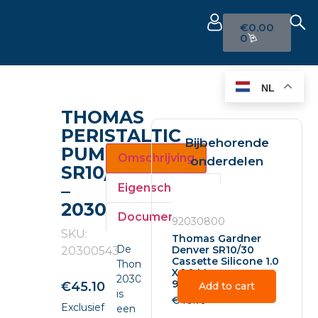
€
0.00
0
NL
THOMAS
PERISTALTIC
Bijbehorende
PUMP
Omschrijving
onderdelen
SR10/30
–
Eigenschappen
20300543
Documenten
92030800
SKU:
Thomas Gardner
De
Denver SR10/30
20300543
Cassette Silicone 1.0
Thomas
X 1.0 Mm –
20300543
92030800
€
45.10
Add to cart
is
€
40.10
Exclusief
een