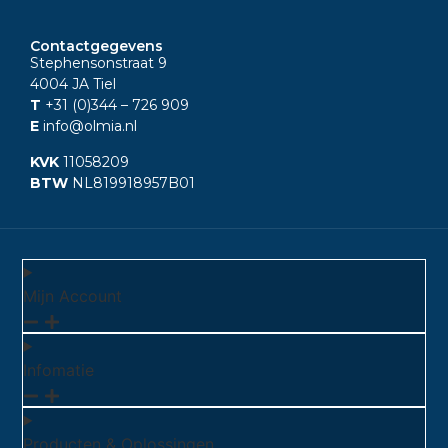
Contactgegevens
Stephensonstraat 9
4004 JA Tiel
T
+31 (0)344
– 726 909
E
info@olmia.nl
KVK
11058209
BTW
NL819918957B01
Mijn Account
Infomatie
Producten & Oplossingen