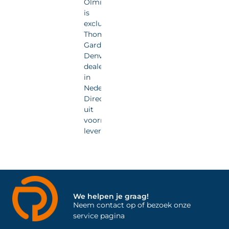
Olmia
is
exclusief
Thomas
Gardner
Denver
dealer
in
Nederland.
Direct
uit
voorraad
leverbaar.
We helpen je graag!
Neem contact op of bezoek onze
service pagina