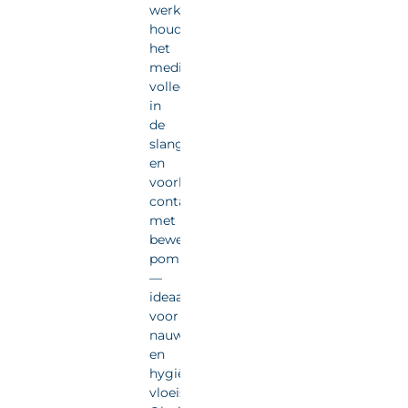
werking
houdt
het
medium
volledig
in
de
slang
en
voorkomt
contact
met
bewegende
pompdelen
—
ideaal
voor
nauwkeurige
en
hygiënische
vloeistofdosering.