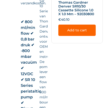
SR
Thomas Gardner
verzendkosten.
10
Denver SR10/30
Cassette Silicone 1.0
Series
X 1.0 Mm – 92030800
van
€
40.10
Thomas
✔ 800
Gardner
ml/min
Add to cart
Denver,
flow ✔
ontwikkeld
0,8 bar
voor
druk ✔
OEM-
-800
en
mbar
instrumentintegratie.
De
vacuüm
pomp
✔
levert
12VDC
een
✔ SR 10
flow
Series
van
peristaltic
800
pump
ml/min,
bouwt
✔
een