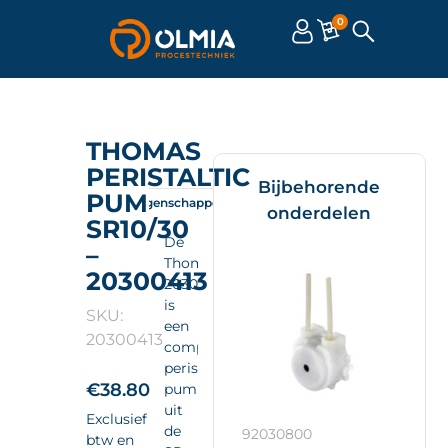
0
THOMAS
PERISTALTIC
Bijbehorende
PUMP
Omschrijving
Eigenschappen
Documenten
onderdelen
SR10/30
De
–
Thomas
20300413
20300413
is
SKU:
een
20300413
compacte
peristaltic
€
38.80
pump
uit
Exclusief
de
92030800
btw en