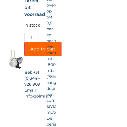
Direct
overdruk
uit
op
voorraad
tot
0,8
In stock
bar
en
haalt
een
Add to cart
vacuüm
tot
-800
mbar
Bel:
+31
(78%),
(0)344 –
aangedreven
726 909
door
Email:
een
info@olmia.nl
compacte
12VDC-
motor.
De
peristaltische