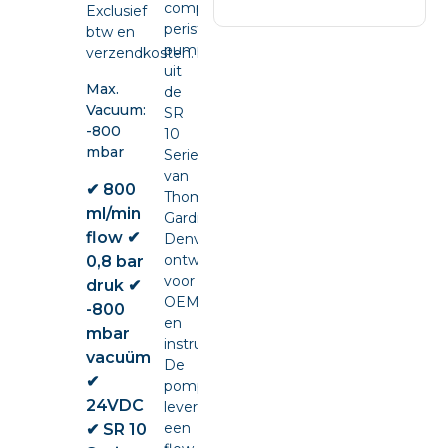
compacte
Exclusief
peristaltic
btw en
pump
verzendkosten.
uit
Max.
de
Vacuum:
SR
-800
10
mbar
Series
van
✔ 800
Thomas
ml/min
Gardner
flow ✔
Denver,
ontwikkeld
0,8 bar
voor
druk ✔
OEM-
-800
en
mbar
instrumentintegratie.
vacuüm
De
✔
pomp
24VDC
levert
een
✔ SR 10