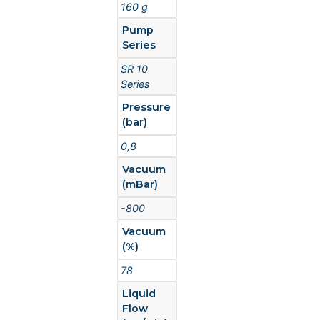
160 g
Pump
Series
SR 10
Series
Pressure
(bar)
0,8
Vacuum
(mBar)
-800
Vacuum
(%)
78
Liquid
Flow