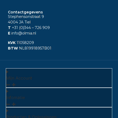
Contactgegevens
Stephensonstraat 9
4004 JA Tiel
T
+31 (0)344
– 726 909
E
info@olmia.nl
KVK
11058209
BTW
NL819918957B01
Mijn Account
Infomatie
Producten & Oplossingen