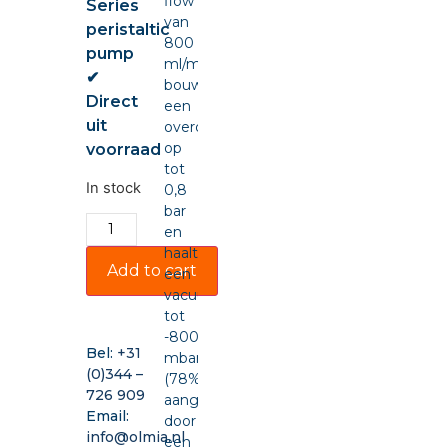
flow
Series
van
peristaltic
800
pump
ml/min,
✔
bouwt
Direct
een
uit
overdruk
op
voorraad
tot
In stock
0,8
bar
en
haalt
Add to cart
een
vacuüm
tot
-800
Bel:
+31
mbar
(0)344 –
(78%),
726 909
aangedreven
Email:
door
info@olmia.nl
een