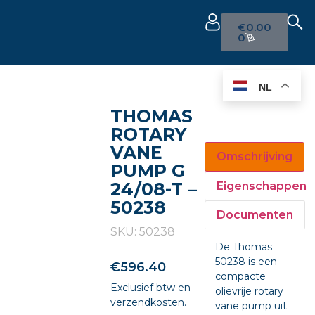
€
0.00
0
NL
THOMAS
ROTARY
VANE
Omschrijving
PUMP G
24/08-T –
Eigenschappen
50238
Documenten
SKU: 50238
De Thomas
50238 is een
€
596.40
compacte
Exclusief btw en
olievrije rotary
verzendkosten.
vane pump uit