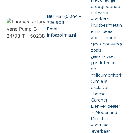
Het olievrije,
drooglopende
ontwerp
Bel:
+31 (0)344 –
voorkomt
726 909
kruisbesmetting
Email:
en is ideaal
info@olmia.nl
voor schone
gastoepassingen
zoals
gasanalyse,
gasdetectie
en
milieumonitoring.
Olmia is
exclusief
Thomas
Gardner
Denver dealer
in Nederland.
Direct uit
voorraad
leverbaar.