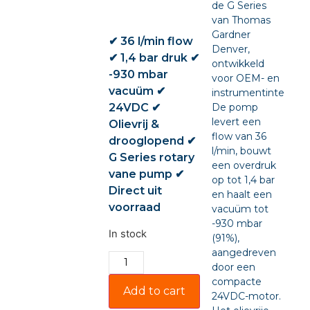
de G Series
van Thomas
Gardner
✔ 36 l/min flow
Denver,
✔ 1,4 bar druk ✔
ontwikkeld
-930 mbar
voor OEM- en
vacuüm ✔
instrumentintegratie
24VDC ✔
De pomp
levert een
Olievrij &
flow van 36
drooglopend ✔
l/min, bouwt
G Series rotary
een overdruk
vane pump ✔
op tot 1,4 bar
Direct uit
en haalt een
voorraad
vacuüm tot
-930 mbar
In stock
(91%),
aangedreven
door een
compacte
Add to cart
24VDC-motor.