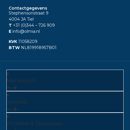
Contactgegevens
Stephensonstraat 9
4004 JA Tiel
T
+31 (0)344
– 726 909
E
info@olmia.nl
KVK
11058209
BTW
NL819918957B01
Mijn Account
Infomatie
Producten & Oplossingen