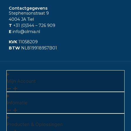
Contactgegevens
Stephensonstraat 9
4004 JA Tiel
T
+31 (0)344
– 726 909
E
info@olmia.nl
KVK
11058209
BTW
NL819918957B01
Mijn Account
Infomatie
Producten & Oplossingen