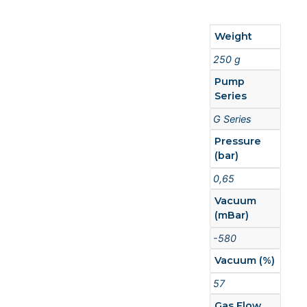
Weight
250 g
Pump
Series
G Series
Pressure
(bar)
0,65
Vacuum
(mBar)
-580
Vacuum (%)
57
Gas Flow