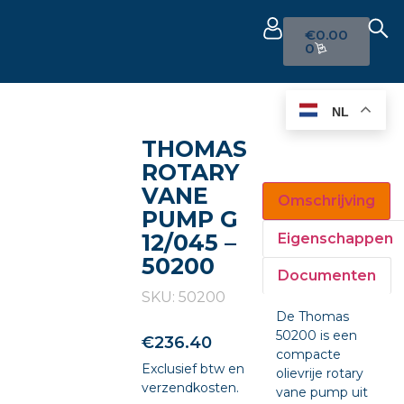
€
0.00
0
NL
THOMAS
ROTARY
VANE
Omschrijving
PUMP G
12/045 –
Eigenschappen
50200
Documenten
SKU: 50200
De Thomas
50200 is een
€
236.40
compacte
Exclusief btw en
olievrije rotary
verzendkosten.
vane pump uit