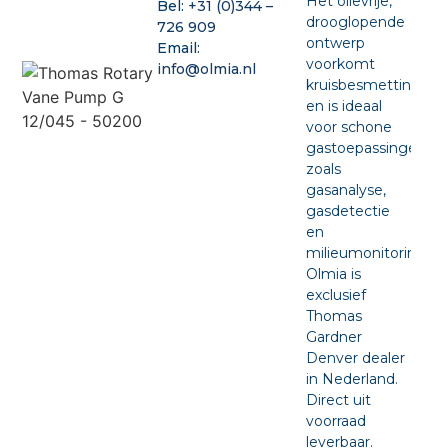
Het olievrije,
Bel:
+31 (0)344 –
drooglopende
726 909
ontwerp
Email:
voorkomt
info@olmia.nl
kruisbesmetting
en is ideaal
voor schone
gastoepassingen
zoals
gasanalyse,
gasdetectie
en
milieumonitoring.
Olmia is
exclusief
Thomas
Gardner
Denver dealer
in Nederland.
Direct uit
voorraad
leverbaar.