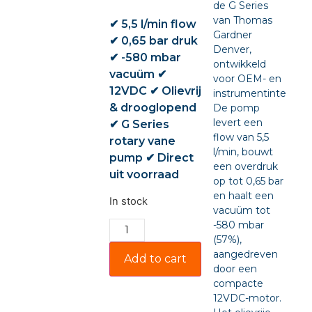
de G Series
van Thomas
✔ 5,5 l/min flow
Gardner
✔ 0,65 bar druk
Denver,
✔ -580 mbar
ontwikkeld
vacuüm ✔
voor OEM- en
12VDC ✔ Olievrij
instrumentintegratie
& drooglopend
De pomp
levert een
✔ G Series
flow van 5,5
rotary vane
l/min, bouwt
pump ✔ Direct
een overdruk
uit voorraad
op tot 0,65 bar
en haalt een
In stock
vacuüm tot
-580 mbar
(57%),
aangedreven
Add to cart
door een
compacte
12VDC-motor.