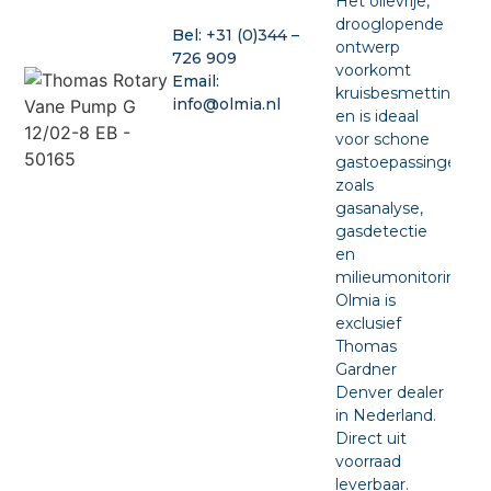
Het olievrije,
drooglopende
Bel:
+31 (0)344 –
ontwerp
726 909
voorkomt
Email:
kruisbesmetting
info@olmia.nl
en is ideaal
voor schone
gastoepassingen
zoals
gasanalyse,
gasdetectie
en
milieumonitoring.
Olmia is
exclusief
Thomas
Gardner
Denver dealer
in Nederland.
Direct uit
voorraad
leverbaar.