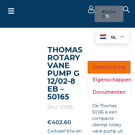
€
0.00
0
NL
THOMAS
ROTARY
VANE
Omschrijving
PUMP G
12/02-8
Eigenschappen
EB –
Documenten
50165
De Thomas
SKU: 50165
50165 is een
compacte
€
402.60
olievrije rotary
Exclusief btw en
vane pump uit