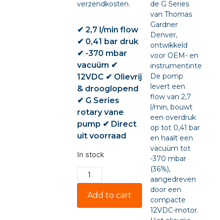
verzendkosten.
de G Series
van Thomas
Gardner
✔ 2,7 l/min flow
Denver,
✔ 0,41 bar druk
ontwikkeld
✔ -370 mbar
voor OEM- en
vacuüm ✔
instrumentintegratie
De pomp
12VDC ✔ Olievrij
levert een
& drooglopend
flow van 2,7
✔ G Series
l/min, bouwt
rotary vane
een overdruk
pump ✔ Direct
op tot 0,41 bar
uit voorraad
en haalt een
vacuüm tot
In stock
-370 mbar
(36%),
aangedreven
door een
Add to cart
compacte
12VDC-motor.