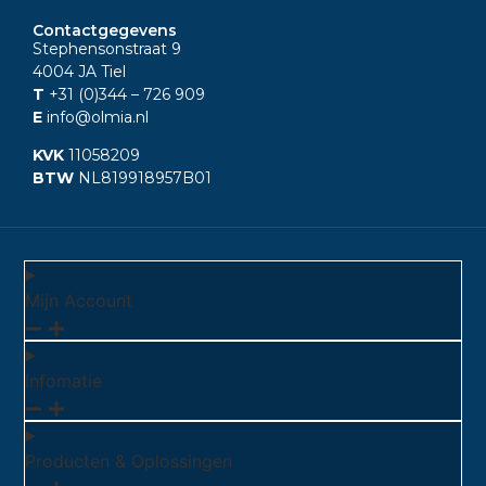
Contactgegevens
Stephensonstraat 9
4004 JA Tiel
T
+31 (0)344
– 726 909
E
info@olmia.nl
KVK
11058209
BTW
NL819918957B01
Mijn Account
Infomatie
Producten & Oplossingen