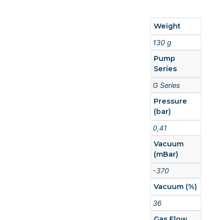
Weight
130 g
Pump
Series
G Series
Pressure
(bar)
0,41
Vacuum
(mBar)
-370
Vacuum (%)
36
Gas Flow