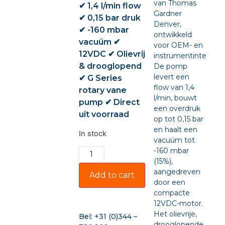
van Thomas
✔ 1,4 l/min flow
Gardner
✔ 0,15 bar druk
Denver,
✔ -160 mbar
ontwikkeld
vacuüm ✔
voor OEM- en
12VDC ✔ Olievrij
instrumentintegratie
& drooglopend
De pomp
levert een
✔ G Series
flow van 1,4
rotary vane
l/min, bouwt
pump ✔ Direct
een overdruk
uit voorraad
op tot 0,15 bar
en haalt een
In stock
vacuüm tot
-160 mbar
(15%),
aangedreven
Add to cart
door een
compacte
12VDC-motor.
Het olievrije,
Bel:
+31 (0)344 –
drooglopende