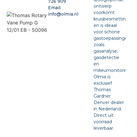
726 909
ontwerp
Email:
voorkomt
info@olmia.nl
kruisbesmetting
en is ideaal
voor schone
gastoepassingen
zoals
gasanalyse,
gasdetectie
en
milieumonitoring.
Olmia is
exclusief
Thomas
Gardner
Denver dealer
in Nederland.
Direct uit
voorraad
leverbaar.