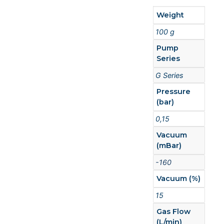
Weight
100 g
Pump
Series
G Series
Pressure
(bar)
0,15
Vacuum
(mBar)
-160
Vacuum (%)
15
Gas Flow
(L/min)