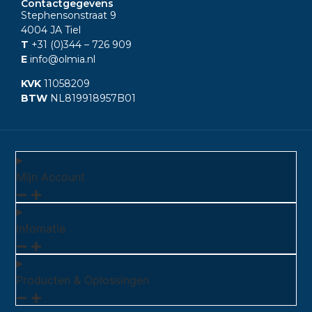
Contactgegevens
Stephensonstraat 9
4004 JA Tiel
T
+31 (0)344
– 726 909
E
info@olmia.nl
KVK
11058209
BTW
NL819918957B01
Mijn Account
Infomatie
Producten & Oplossingen