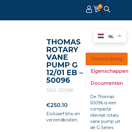
0
NL
THOMAS
ROTARY
VANE
Omschrijving
PUMP G
12/01 EB –
Eigenschappen
50096
Documenten
SKU: 50096
De Thomas
50096 is een
€
250.10
compacte
Exclusief btw en
olievrije rotary
verzendkosten.
vane pump uit
de G Series