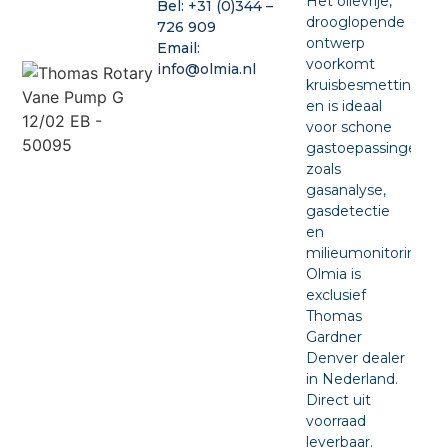
Het olievrije,
Bel:
+31 (0)344 –
drooglopende
726 909
ontwerp
Email:
voorkomt
info@olmia.nl
kruisbesmetting
en is ideaal
voor schone
gastoepassingen
zoals
gasanalyse,
gasdetectie
en
milieumonitoring.
Olmia is
exclusief
Thomas
Gardner
Denver dealer
in Nederland.
Direct uit
voorraad
leverbaar.