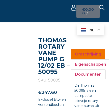
€
0.00
0
NL
THOMAS
ROTARY
VANE
Omschrijving
PUMP G
12/02 EB –
Eigenschappen
50095
Documenten
SKU: 50095
De Thomas
50095 is een
€
247.60
compacte
Exclusief btw en
olievrije rotary
verzendkosten.
vane pump uit