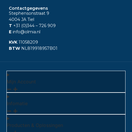
Contactgegevens
Stephensonstraat 9
4004 JA Tiel
T
+31 (0)344
– 726 909
E
info@olmia.nl
KVK
11058209
BTW
NL819918957B01
Mijn Account
Infomatie
Producten & Oplossingen