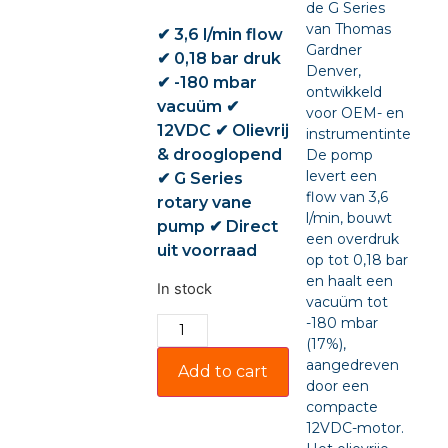
de G Series
van Thomas
✔ 3,6 l/min flow
Gardner
✔ 0,18 bar druk
Denver,
✔ -180 mbar
ontwikkeld
vacuüm ✔
voor OEM- en
12VDC ✔ Olievrij
instrumentintegratie
& drooglopend
De pomp
levert een
✔ G Series
flow van 3,6
rotary vane
l/min, bouwt
pump ✔ Direct
een overdruk
uit voorraad
op tot 0,18 bar
en haalt een
In stock
vacuüm tot
-180 mbar
(17%),
aangedreven
Add to cart
door een
compacte
12VDC-motor.