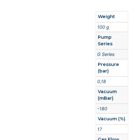
Weight
100 g
Pump
Series
G Series
Pressure
(bar)
0,18
Vacuum
(mBar)
-180
Vacuum (%)
17
Gas Flow