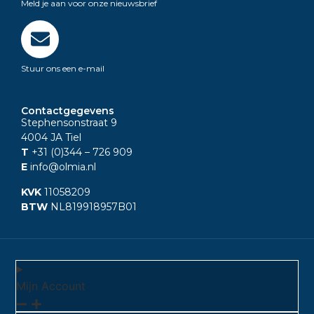
Meld je aan voor onze nieuwsbrief
Stuur ons een e-mail
Contactgegevens
Stephensonstraat 9
4004 JA Tiel
T
+31 (0)344
– 726 909
E
info@olmia.nl
KVK
11058209
BTW
NL819918957B01
Mijn Account