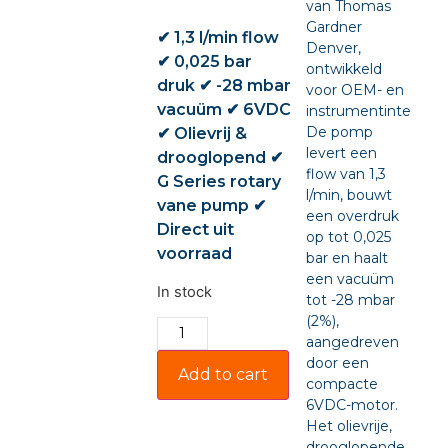
van Thomas
Gardner
✔ 1,3 l/min flow
Denver,
✔ 0,025 bar
ontwikkeld
druk ✔ -28 mbar
voor OEM- en
vacuüm ✔ 6VDC
instrumentintegratie
De pomp
✔ Olievrij &
levert een
drooglopend ✔
flow van 1,3
G Series rotary
l/min, bouwt
vane pump ✔
een overdruk
Direct uit
op tot 0,025
voorraad
bar en haalt
een vacuüm
In stock
tot -28 mbar
(2%),
aangedreven
door een
Add to cart
compacte
6VDC-motor.
Het olievrije,
drooglopende