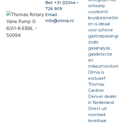
Bel:
+31 (0)344 –
ontwerp
726 909
voorkomt
Email:
kruisbesmetting
info@olmia.nl
en is ideaal
voor schone
gastoepassingen
zoals
gasanalyse,
gasdetectie
en
milieumonitoring.
Olmia is
exclusief
Thomas
Gardner
Denver dealer
in Nederland.
Direct uit
voorraad
leverbaar.