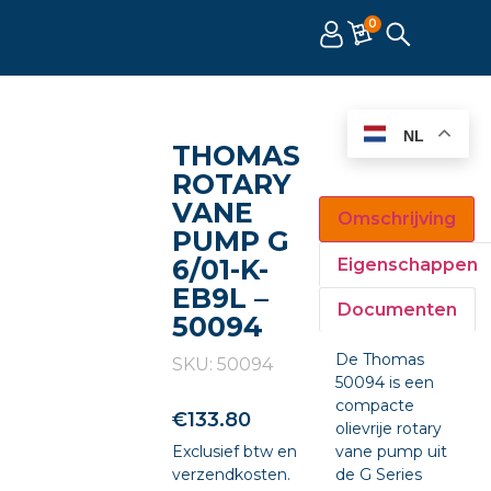
0
NL
THOMAS
ROTARY
VANE
Omschrijving
PUMP G
6/01-K-
Eigenschappen
EB9L –
Documenten
50094
De Thomas
SKU: 50094
50094 is een
compacte
€
133.80
olievrije rotary
Exclusief btw en
vane pump uit
verzendkosten.
de G Series