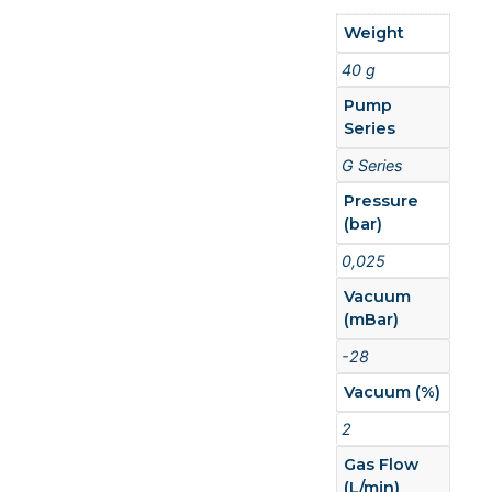
Weight
40 g
Pump
Series
G Series
Pressure
(bar)
0,025
Vacuum
(mBar)
-28
Vacuum (%)
2
Gas Flow
(L/min)