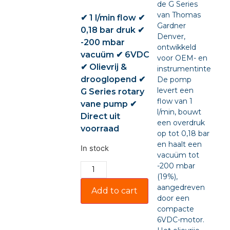
de G Series
van Thomas
✔ 1 l/min flow ✔
Gardner
0,18 bar druk ✔
Denver,
-200 mbar
ontwikkeld
vacuüm ✔ 6VDC
voor OEM- en
✔ Olievrij &
instrumentintegratie
drooglopend ✔
De pomp
levert een
G Series rotary
flow van 1
vane pump ✔
l/min, bouwt
Direct uit
een overdruk
voorraad
op tot 0,18 bar
en haalt een
In stock
vacuüm tot
-200 mbar
(19%),
aangedreven
Add to cart
door een
compacte
6VDC-motor.