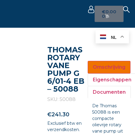
€
0.00
0
NL
THOMAS
ROTARY
VANE
Omschrijving
PUMP G
6/01-4 EB
Eigenschappen
– 50088
Documenten
SKU: 50088
De Thomas
50088 is een
€
241.30
compacte
Exclusief btw en
olievrije rotary
verzendkosten.
vane pump uit