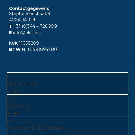
Contactgegevens
Stephensonstraat 9
4004 JA Tiel
T
+31 (0)344
– 726 909
E
info@olmia.nl
KVK
11058209
BTW
NL819918957B01
Mijn Account
Infomatie
Producten & Oplossingen