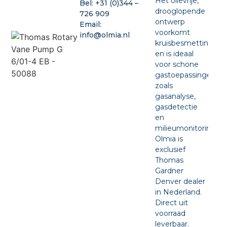
Het olievrije,
Bel:
+31 (0)344 –
drooglopende
726 909
ontwerp
Email:
voorkomt
info@olmia.nl
kruisbesmetting
en is ideaal
voor schone
gastoepassingen
zoals
gasanalyse,
gasdetectie
en
milieumonitoring.
Olmia is
exclusief
Thomas
Gardner
Denver dealer
in Nederland.
Direct uit
voorraad
leverbaar.