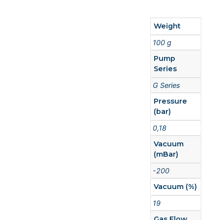
Weight
100 g
Pump
Series
G Series
Pressure
(bar)
0,18
Vacuum
(mBar)
-200
Vacuum (%)
19
Gas Flow