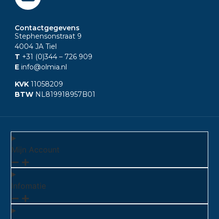
Contactgegevens
Stephensonstraat 9
4004 JA Tiel
T
+31 (0)344
– 726 909
E
info@olmia.nl
KVK
11058209
BTW
NL819918957B01
Mijn Account
Infomatie