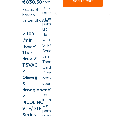
Add to cart
€
830.30
compacte
olievrije
Exclusief
rotary
btw en
vane
verzendkosten.
pump
uit
✔ 100
de
l/min
PICOLINO
VTE/DTE
flow ✔
Series
1 bar
van
druk ✔
Thomas
115VAC
Gardner
✔
Denver,
Olievrij
ontwikkeld
&
voor
OEM-
drooglopend
en
✔
instrumentintegratie.
PICOLINO
De
VTE/DTE
pomp
Series