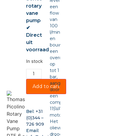
levert
rotary
een
vane
flow
van
pump
100
✔
l/min
Direct
en
uit
bouwt
voorraad
een
overdruk
In stock
op
tot 1
bar,
aangedreven
Add to cart
door
een
compacte
115VAC-
Bel:
+31
motor.
(0)344 –
Het
726 909
olievrije,
Email:
drooglopende