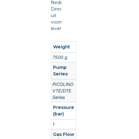
Nederland.
Direct
uit
voorraad
leverbaar.
Weight
7500 g
Pump
Series
PICOLINO
VTE/DTE
Series
Pressure
(bar)
1
Gas Flow