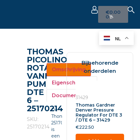
€
0.00
0
NL
THOMAS
PICOLINO
Bijbehorende
ROTARY
Omschrijving
onderdelen
VANE
PUMP
Eigenschappen
DTE
Documenten
31429
6 –
Thomas Gardner
25170214
De
Denver Pressure
Regulator For DTE 3
Thomas
SKU:
/ DTE 6 – 31429
25170214
25170214
€
222.50
is
een