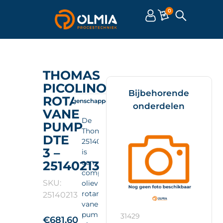
0
THOMAS
PICOLINO
Bijbehorende
ROTARY
Omschrijving
Eigenschappen
Documenten
onderdelen
VANE
De
PUMP
Thomas
DTE
25140213
3 –
is
een
25140213
compacte
SKU:
olievrije
rotary
25140213
vane
pump
31429
€
681.60