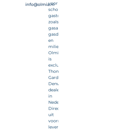
voor
info@olmia.nl
schone
gastoepassingen
zoals
gasanalyse,
gasdetectie
en
milieumonitoring.
Olmia
is
exclusief
Thomas
Gardner
Denver
dealer
in
Nederland.
Direct
uit
voorraad
leverbaar.