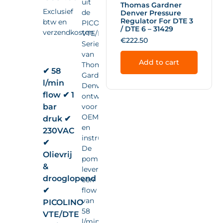
uit
Thomas Gardner
Exclusief
de
Denver Pressure
Regulator For DTE 3
btw en
PICOLINO
/ DTE 6 – 31429
verzendkosten.
VTE/DTE
€
222.50
Series
van
Add to cart
Thomas
✔ 58
Gardner
l/min
Denver,
flow ✔ 1
ontwikkeld
bar
voor
OEM-
druk ✔
en
230VAC
instrumentintegratie.
✔
De
Olievrij
pomp
&
levert
drooglopend
een
✔
flow
van
PICOLINO
58
VTE/DTE
l/min