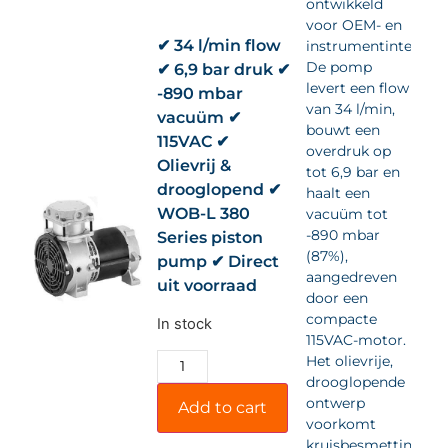
ontwikkeld
voor OEM- en
✔ 34 l/min flow
instrumentintegrati
De pomp
✔ 6,9 bar druk ✔
levert een flow
-890 mbar
van 34 l/min,
vacuüm ✔
bouwt een
115VAC ✔
overdruk op
Olievrij &
tot 6,9 bar en
drooglopend ✔
haalt een
WOB-L 380
vacuüm tot
-890 mbar
Series piston
(87%),
pump ✔ Direct
aangedreven
uit voorraad
door een
compacte
In stock
115VAC-motor.
Het olievrije,
drooglopende
ontwerp
Add to cart
voorkomt
kruisbesmetting