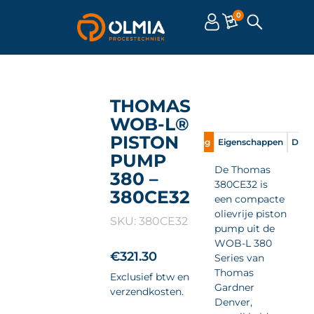
0
THOMAS
WOB-L®
PISTON
Omschrijving
Eigenschappen
Doc
PUMP
De Thomas
380 –
380CE32 is
380CE32
een compacte
olievrije piston
SKU: 380CE32
pump uit de
WOB-L 380
€
321.30
Series van
Thomas
Exclusief btw en
Gardner
verzendkosten.
Denver,