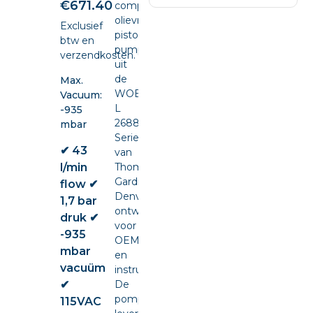
€
671.40
compacte
olievrije
Exclusief
piston
btw en
pump
verzendkosten.
uit
de
Max.
WOB-
Vacuum:
L
-935
2688V
mbar
Series
✔ 43
van
l/min
Thomas
Gardner
flow ✔
Denver,
1,7 bar
ontwikkeld
druk ✔
voor
-935
OEM-
mbar
en
vacuüm
instrumentintegratie.
✔
De
pomp
115VAC