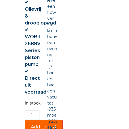
levert
✔
een
Olievrij
flow
&
van
drooglopend
43
✔
l/min,
WOB-L
bouwt
een
2688V
overdruk
Series
op
piston
tot
pump
1,7
✔
bar
Direct
en
uit
haalt
een
voorraad
vacuüm
In stock
tot
-935
mbar
(92%),
Add to cart
aangedreven