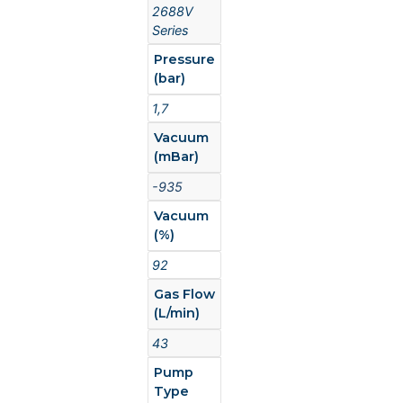
2688V
Series
Pressure
(bar)
1,7
Vacuum
(mBar)
-935
Vacuum
(%)
92
Gas Flow
(L/min)
43
Pump
Type