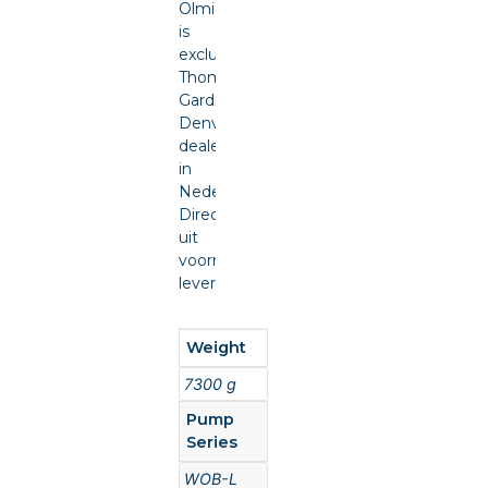
Olmia
is
exclusief
Thomas
Gardner
Denver
dealer
in
Nederland.
Direct
uit
voorraad
leverbaar.
Weight
7300 g
Pump
Series
WOB-L