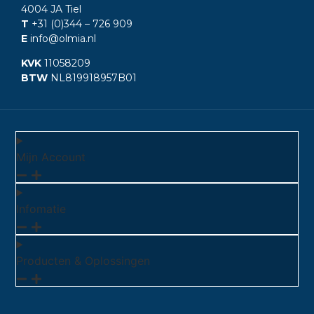
4004 JA Tiel
T
+31 (0)344
– 726 909
E
info@olmia.nl
KVK
11058209
BTW
NL819918957B01
Mijn Account
Infomatie
Producten & Oplossingen