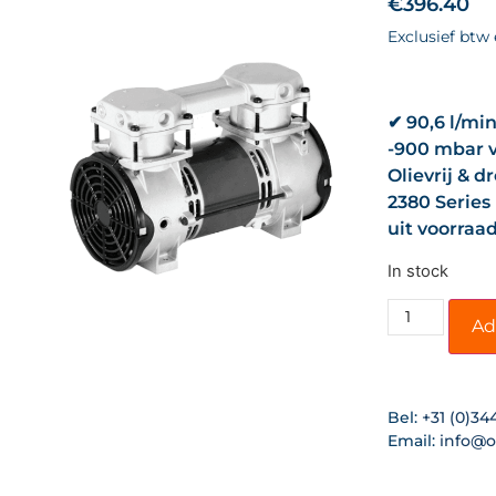
€
396.40
Exclusief btw
✔ 90,6 l/min
-900 mbar 
Olievrij & 
2380 Series
uit voorraa
In stock
Ad
Bel:
+31 (0)34
Email:
info@o