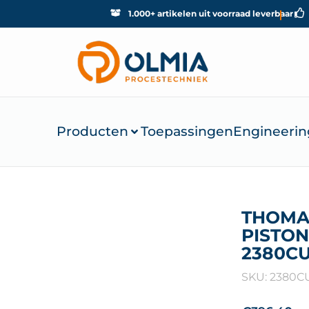
1.000+ artikelen uit voorraad leverbaar
Producten
Toepassingen
Engineerin
THOMA
PISTON
2380C
SKU: 2380