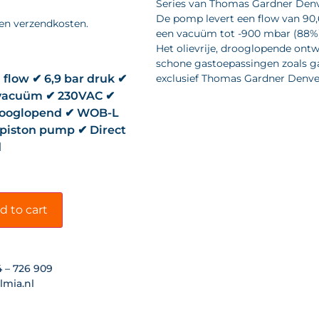
Series van Thomas Gardner Denv
De pomp levert een flow van 90,6
 en verzendkosten.
een vacuüm tot -900 mbar (88%
Het olievrije, drooglopende ont
schone gastoepassingen zoals ga
 flow ✔ 6,9 bar druk ✔
exclusief Thomas Gardner Denver 
vacuüm ✔ 230VAC ✔
drooglopend ✔ WOB-L
 piston pump ✔ Direct
d
d to cart
4 – 726 909
lmia.nl