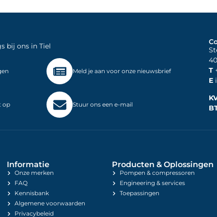
Co
bij ons in Tiel
St
40
T
+
gen
Meld je aan voor onze nieuwsbrief
E
i
K
t op
Stuur ons een e-mail
B
Informatie
Producten & Oplossingen
Onze merken
Pompen & compressoren
FAQ
Engineering & services
Kennisbank
Toepassingen
Algemene voorwaarden
Privacybeleid