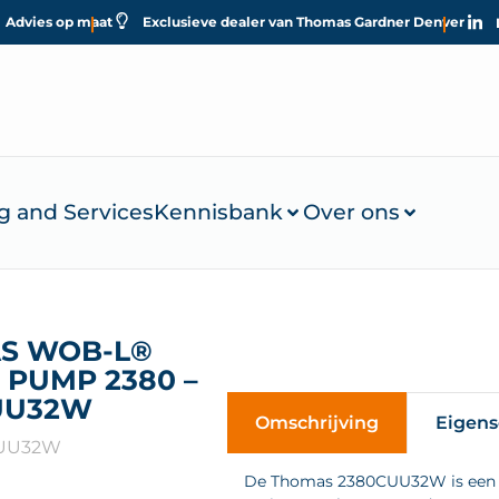
Advies op maat
Exclusieve dealer van Thomas Gardner Denver
g and Services
Kennisbank
Over ons
S WOB-L®
 PUMP 2380 –
UU32W
Omschrijving
Eigen
CUU32W
De Thomas 2380CUU32W is een c