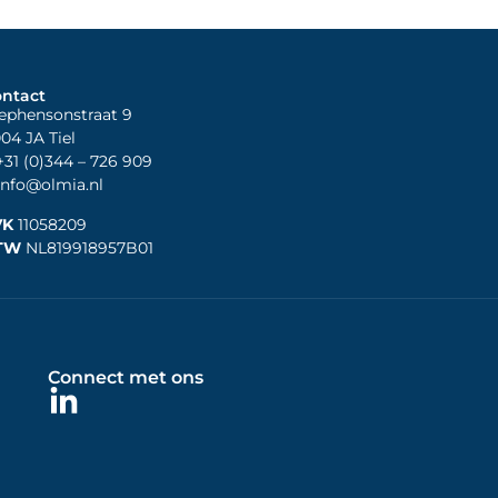
ntact
ephensonstraat 9
04 JA Tiel
31 (0)344
– 726 909
nfo@olmia.nl
VK
11058209
TW
NL819918957B01
Connect met ons