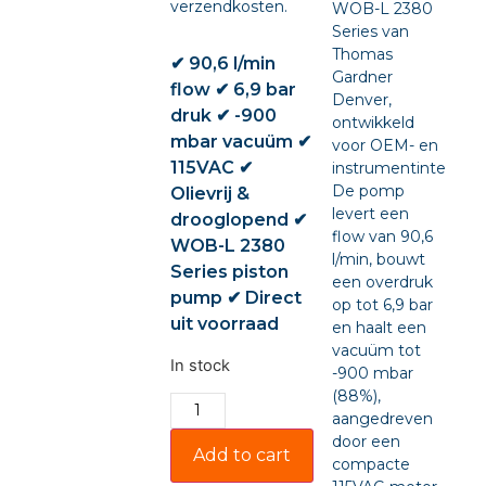
verzendkosten.
WOB-L 2380
Series van
Thomas
✔ 90,6 l/min
Gardner
flow ✔ 6,9 bar
Denver,
druk ✔ -900
ontwikkeld
mbar vacuüm ✔
voor OEM- en
115VAC ✔
instrumentintegratie
De pomp
Olievrij &
levert een
drooglopend ✔
flow van 90,6
WOB-L 2380
l/min, bouwt
Series piston
een overdruk
pump ✔ Direct
op tot 6,9 bar
uit voorraad
en haalt een
vacuüm tot
In stock
-900 mbar
(88%),
aangedreven
door een
Add to cart
compacte