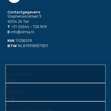
Contactgegevens
Stephensonstraat 9
4004 JA Tiel
T
+31 (0)344
– 726 909
E
info@olmia.nl
KVK
11058209
BTW
NL819918957B01
Mijn Account
Infomatie
Producten & Oplossingen