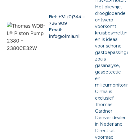
115VAC-motor.
Het olievrije,
drooglopende
Bel:
+31 (0)344 –
ontwerp
726 909
voorkomt
Email:
kruisbesmetting
info@olmia.nl
en is ideaal
voor schone
gastoepassingen
zoals
gasanalyse,
gasdetectie
en
milieumonitoring.
Olmia is
exclusief
Thomas
Gardner
Denver dealer
in Nederland.
Direct uit
voorraad