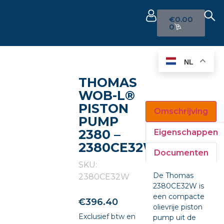
€
0.00
0
NL
THOMAS
WOB-L®
PISTON
Omschrijving
PUMP
2380 –
Eigenschappen
2380CE32W
Documenten
SKU:
De Thomas
2380CE32W
2380CE32W is
een compacte
€
396.40
olievrije piston
Exclusief btw en
pump uit de