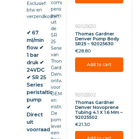
compacte
Exclusief
peristaltic
btw en
pump
verzendkosten.
uit
92025630
de
✔ 67
Thomas Gardner
SR
Denver Pump Body
ml/min
25
SR25 – 92025630
flow ✔
Series
€
28.80
van
1 bar
Thomas
druk ✔
Add to cart
Gardner
24VDC
Denver,
✔ SR 25
ontwikkeld
Series
voor
peristaltic
OEM-
92025502
pump
en
Thomas Gardner
instrumentintegratie.
✔
Denver Novoprene
Tubing 4.1 X 1.6 Mm –
De
Direct
92025502
pomp
uit
€
21.30
levert
voorraad
een
Add to cart