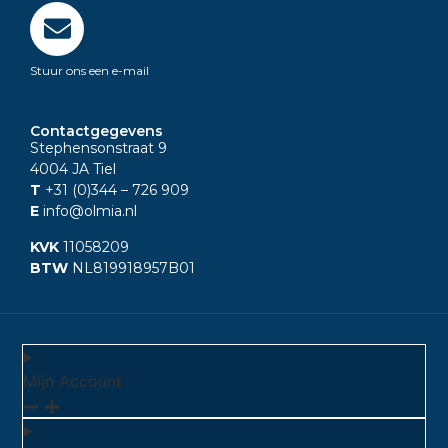
Stuur ons een e-mail
Contactgegevens
Stephensonstraat 9
4004 JA Tiel
T
+31 (0)344
– 726 909
E
info@olmia.nl
KVK
11058209
BTW
NL819918957B01
Mijn Account