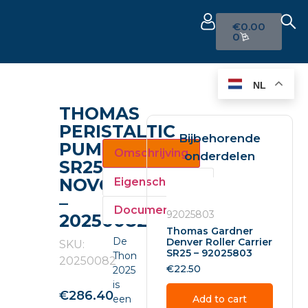
€
0.00
0
NL
THOMAS
PERISTALTIC
Bijbehorende
PUMP
Omschrijving
onderdelen
SR25
NOVOPRENE
Eigenschappen
–
Documenten
92025803
20250082
Thomas Gardner
De
Denver Roller Carrier
SKU:
SR25 – 92025803
Thomas
20250082
€
22.50
20250082
is
€
286.40
een
Add to cart