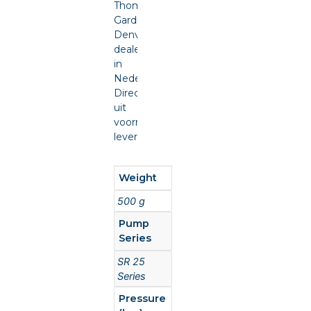
Thomas
Gardner
Denver
dealer
in
Nederland.
Direct
uit
voorraad
leverbaar.
Weight
500 g
Pump
Series
SR 25
Series
Pressure