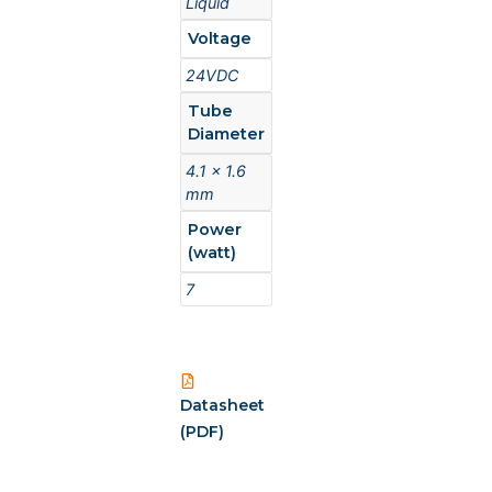
Liquid
Voltage
24VDC
Tube
Diameter
4.1 x 1.6
mm
Power
(watt)
7
Datasheet
(PDF)