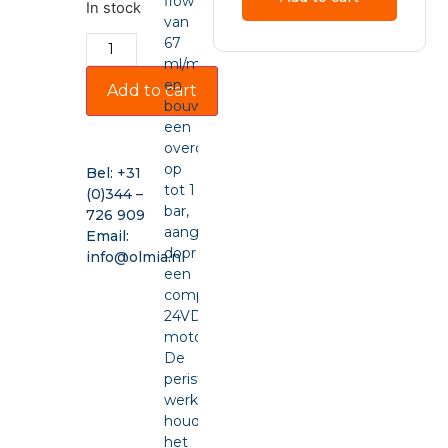
flow
In stock
van
67
ml/min
en
Add to cart
bouwt
een
overdruk
op
Bel:
+31
tot 1
(0)344 –
bar,
726 909
aangedreven
Email:
door
info@olmia.nl
een
compacte
24VDC-
motor.
De
peristaltische
werking
houdt
het