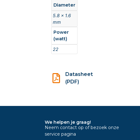
Diameter
5.8 x 1.6
mm
Power
(watt)
22
Datasheet
(PDF)
We helpen je graag!
Neem contact op of bezoek onze
service pagina