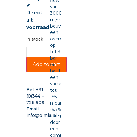
flow
✔
van
Direct
3000
ml/min,
uit
bouwt
voorraad
een
overdruk
In stock
op
tot 3
bar
Add to cart
en
haalt
een
vacuüm
Bel:
+31
tot
(0)344 –
-950
726 909
mbar
Email:
(93%),
info@olmia.nl
aangedreven
door
een
compacte