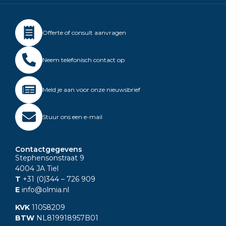
Offerte of consult aanvragen
Neem telefonisch contact op
Meld je aan voor onze nieuwsbrief
Stuur ons een e-mail
Contactgegevens
Stephensonstraat 9
4004 JA Tiel
T
+31 (0)344
– 726 909
E
info@olmia.nl
KVK
11058209
BTW
NL819918957B01