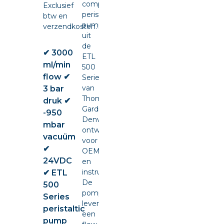
compacte
Exclusief
peristaltic
btw en
pump
verzendkosten.
uit
de
✔ 3000
ETL
ml/min
500
flow ✔
Series
van
3 bar
Thomas
druk ✔
Gardner
-950
Denver,
mbar
ontwikkeld
vacuüm
voor
✔
OEM-
24VDC
en
instrumentintegratie.
✔ ETL
De
500
pomp
Series
levert
peristaltic
een
pump