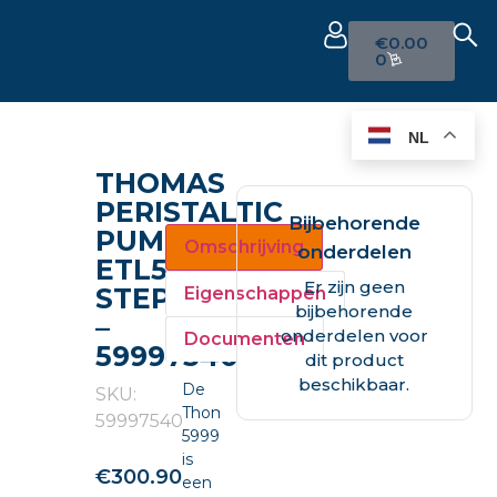
€
0.00
0
NL
THOMAS
PERISTALTIC
Bijbehorende
PUMP
Omschrijving
onderdelen
ETL500
Er zijn geen
STEPPER
Eigenschappen
bijbehorende
–
onderdelen voor
Documenten
59997540
dit product
beschikbaar.
De
SKU:
Thomas
59997540
59997540
is
€
300.90
een