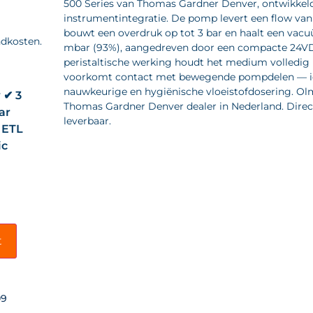
500 Series van Thomas Gardner Denver, ontwikkel
instrumentintegratie. De pomp levert een flow va
bouwt een overdruk op tot 3 bar en haalt een vacu
ndkosten.
mbar (93%), aangedreven door een compacte 24V
peristaltische werking houdt het medium volledig 
voorkomt contact met bewegende pompdelen — i
nauwkeurige en hygiënische vloeistofdosering. Olmi
 ✔ 3
Thomas Gardner Denver dealer in Nederland. Direc
ar
leverbaar.
 ETL
ic
t
09