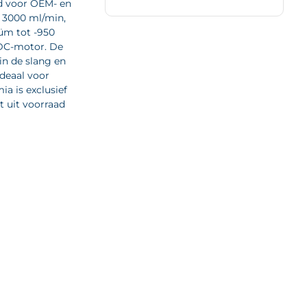
d voor OEM- en
n 3000 ml/min,
üm tot -950
DC-motor. De
in de slang en
deaal voor
a is exclusief
t uit voorraad