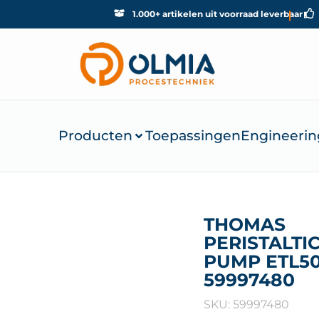
1.000+ artikelen uit voorraad leverbaar
Producten
Toepassingen
Engineerin
THOMAS
PERISTALTI
PUMP ETL50
59997480
SKU: 59997480