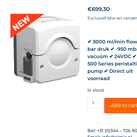
€
699.30
Exclusief btw en verze
✔ 3000 ml/min flow
bar druk ✔ -950 mb
vacuüm ✔ 24VDC ✔
500 Series peristalt
pump ✔ Direct uit
voorraad
In stock
Add to car
Bel:
+31 (0)344 – 726 9