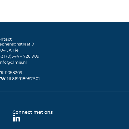
ntact
ephensonstraat 9
04 JA Tiel
31 (0)344
– 726 909
nfo@olmia.nl
VK
11058209
TW
NL819918957B01
Connect met ons