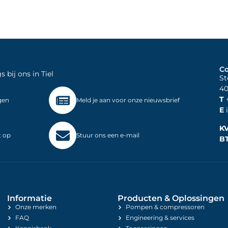
Co
bij ons in Tiel
St
40
T
+
gen
Meld je aan voor onze nieuwsbrief
E
i
K
t op
Stuur ons een e-mail
B
Informatie
Producten & Oplossingen
Onze merken
Pompen & compressoren
FAQ
Engineering & services