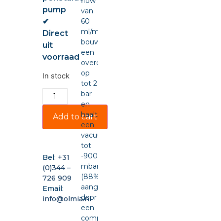
flow
pump
van
✔
60
ml/min,
Direct
bouwt
uit
een
voorraad
overdruk
op
In stock
tot 2
bar
en
haalt
Add to cart
een
vacuüm
tot
-900
Bel:
+31
mbar
(0)344 –
(88%),
726 909
aangedreven
Email:
door
info@olmia.nl
een
compacte