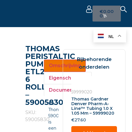
€
0.00
0
NL
THOMAS
PERISTALTIC
Bijbehorende
PUMP
Omschrijving
onderdelen
ETL200
6
Eigenschappen
ROLLER
Documenten
59999020
–
Thomas Gardner
59005830
De
Denver Pharm-A-
Line™ Tubing 1.0 X
Thomas
SKU:
1.05 Mm – 59999020
59005830
59005830
€
27.60
is
een