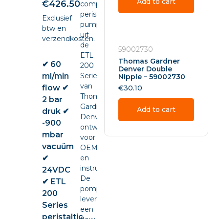
Add to cart
€
426.50
compacte
peristaltic
Exclusief
pump
btw en
uit
verzendkosten.
de
59002730
ETL
Thomas Gardner
✔ 60
200
Denver Double
ml/min
Series
Nipple – 59002730
van
flow ✔
€
30.10
Thomas
2 bar
Gardner
Add to cart
druk ✔
Denver,
-900
ontwikkeld
mbar
voor
vacuüm
OEM-
✔
en
instrumentintegratie.
24VDC
De
✔ ETL
pomp
200
levert
Series
een
peristaltic