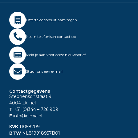
Offerte of consult aanvragen
Neem telefonisch contact op
Meld je aan voor onze nieuwsbrief
Stuur ons een e-mail
Contactgegevens
Stephensonstraat 9
4004 JA Tiel
T
+31 (0)344
– 726 909
E
info@olmia.nl
KVK
11058209
BTW
NL819918957B01