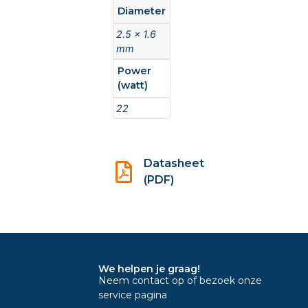
Diameter
2.5 x 1.6
mm
Power
(watt)
22
Datasheet
(PDF)
We helpen je graag!
Neem contact op of bezoek onze
service pagina