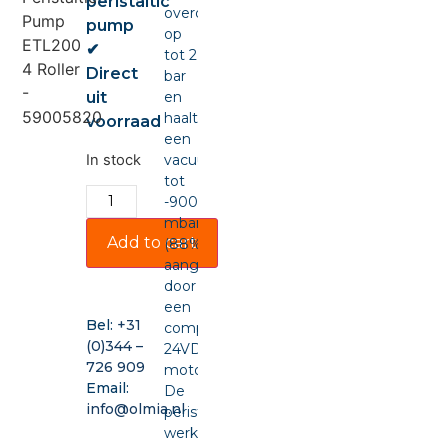
peristaltic
overdruk
pump
op
✔
tot 2
Direct
bar
uit
en
haalt
voorraad
een
In stock
vacuüm
tot
-900
mbar
Add to cart
(88%),
aangedreven
door
een
Bel:
+31
compacte
(0)344 –
24VDC-
726 909
motor.
Email:
De
info@olmia.nl
peristaltische
werking