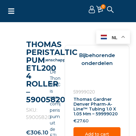
0
NL
THOMAS
PERISTALTIC
Bijbehorende
PUMP
Omschrijving
Eigenschappen
Documenten
onderdelen
ETL200
De
4
Thomas
ROLLER
59005820
–
is
59999020
een
59005820
Thomas Gardner
compacte
Denver Pharm-A-
Line™ Tubing 1.0 X
SKU:
peristaltic
1.05 Mm – 59999020
pump
59005820
€
27.60
uit
de
€
306.10
Add to cart
ETL