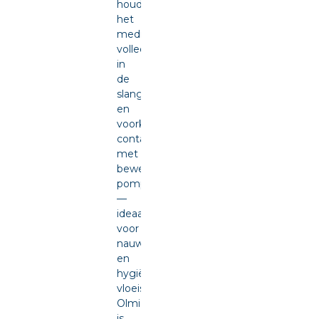
houdt
het
medium
volledig
in
de
slang
en
voorkomt
contact
met
bewegende
pompdelen
—
ideaal
voor
nauwkeurige
en
hygiënische
vloeistofdosering.
Olmia
is