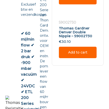
Exclusief
200
btw en
Series
verzendkosten.
van
Thomas
59002730
Gardner
Thomas Gardner
Denver,
Denver Double
✔ 60
ontwikkeld
Nipple – 59002730
ml/min
voor
€
30.10
flow ✔
OEM-
2 bar
en
Add to cart
instrumentintegratie.
druk ✔
De
-900
pomp
mbar
levert
vacuüm
een
✔
flow
24VDC
van
✔ ETL
60
ml/min,
200
bouwt
Series
een