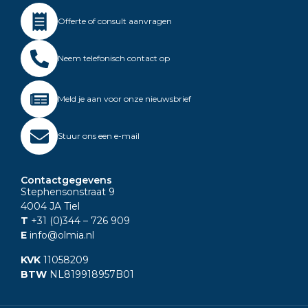
Offerte of consult aanvragen
Neem telefonisch contact op
Meld je aan voor onze nieuwsbrief
Stuur ons een e-mail
Contactgegevens
Stephensonstraat 9
4004 JA Tiel
T
+31 (0)344
– 726 909
E
info@olmia.nl
KVK
11058209
BTW
NL819918957B01