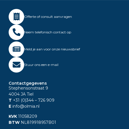
Offerte of consult aanvragen
Neem telefonisch contact op
Meld je aan voor onze nieuwsbrief
Stuur ons een e-mail
Contactgegevens
Stephensonstraat 9
4004 JA Tiel
T
+31 (0)344
– 726 909
E
info@olmia.nl
KVK
11058209
BTW
NL819918957B01