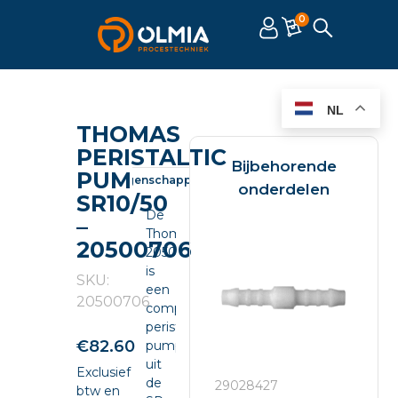
0
NL
THOMAS
PERISTALTIC
Bijbehorende
PUMP
Omschrijving
Eigenschappen
Documenten
onderdelen
SR10/50
De
–
Thomas
20500706
20500706
is
SKU:
een
20500706
compacte
peristaltic
€
82.60
pump
uit
Exclusief
de
29028427
btw en