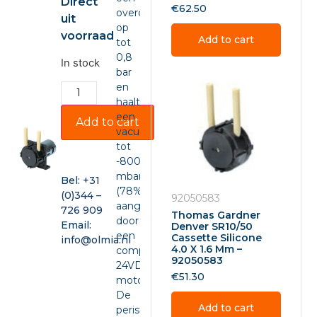
Direct
€
62.50
overdruk
uit
op
voorraad
Add to cart
tot
0,8
In stock
bar
en
haalt
een
Add to cart
vacuüm
tot
-800
mbar
Bel:
+31
(78%),
(0)344 –
92050583
aangedreven
726 909
Thomas Gardner
door
Email:
Denver SR10/50
een
Cassette Silicone
info@olmia.nl
4.0 X 1.6 Mm –
compacte
92050583
24VDC-
€
51.30
motor.
De
Add to cart
peristaltische