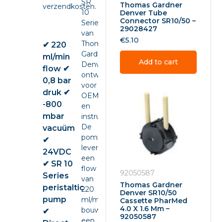
SR
Thomas Gardner
verzendkosten.
10
Denver Tube
Connector SR10/50 –
Series
29028427
van
€
5.10
Thomas
✔ 220
Gardner
ml/min
Add to cart
Denver,
flow ✔
ontwikkeld
0,8 bar
voor
druk ✔
OEM-
-800
en
mbar
instrumentintegratie.
De
vacuüm
pomp
✔
levert
24VDC
een
✔ SR 10
flow
92050587
Series
van
Thomas Gardner
peristaltic
220
Denver SR10/50
pump
ml/min,
Cassette PharMed
4.0 X 1.6 Mm –
bouwt
✔
92050587
een