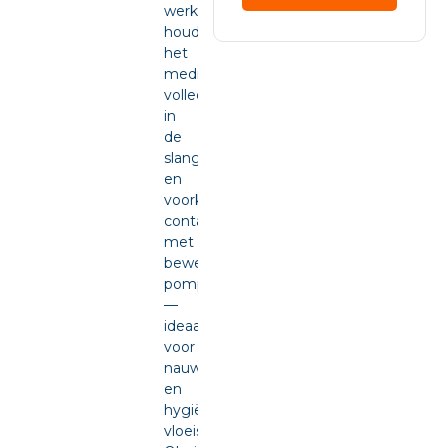
werking
houdt
het
medium
volledig
in
de
slang
en
voorkomt
contact
met
bewegende
pompdelen
—
ideaal
voor
nauwkeurige
en
hygiënische
vloeistofdosering.