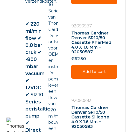
verzendkosten.
10
Series
van
Thomas
✔ 220
92050587
Gardner
ml/min
Thomas Gardner
Denver,
Denver SR10/50
flow ✔
ontwikkeld
Cassette PharMed
0,8 bar
4.0 X 1.6 Mm –
voor
92050587
druk ✔
OEM-
€
62.50
-800
en
mbar
instrumentintegratie.
Add to cart
De
vacuüm
pomp
✔
levert
12VDC
een
✔ SR 10
flow
92050583
Series
van
Thomas Gardner
peristaltic
220
Denver SR10/50
pump
ml/min,
Cassette Silicone
4.0 X 1.6 Mm –
bouwt
✔
92050583
een
Direct