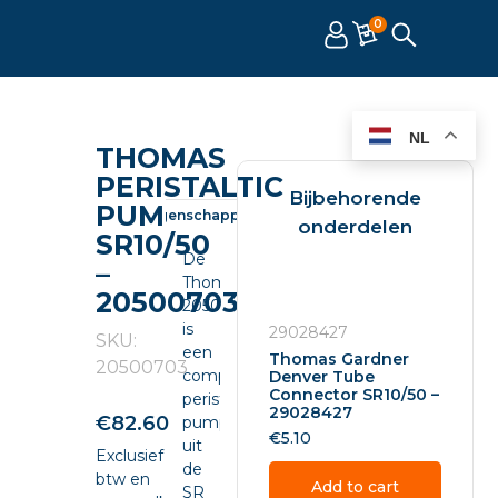
0
NL
THOMAS
PERISTALTIC
Bijbehorende
PUMP
Omschrijving
Eigenschappen
Documenten
onderdelen
SR10/50
De
–
Thomas
20500703
20500703
is
29028427
SKU:
een
Thomas Gardner
20500703
compacte
Denver Tube
Connector SR10/50 –
peristaltic
29028427
€
82.60
pump
€
5.10
uit
Exclusief
de
btw en
Add to cart
SR