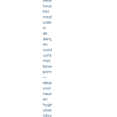
werking
houdt
het
medium
volledig
in
de
slang
en
voorkomt
contact
met
bewegende
pompdelen
—
ideaal
voor
nauwkeurige
en
hygiënische
vloeistofdosering.
Olmia