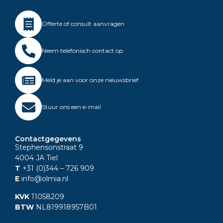
Offerte of consult aanvragen
Neem telefonisch contact op
Meld je aan voor onze nieuwsbrief
Stuur ons een e-mail
Contactgegevens
Stephensonstraat 9
4004 JA Tiel
T
+31 (0)344
– 726 909
E
info@olmia.nl
KVK
11058209
BTW
NL819918957B01